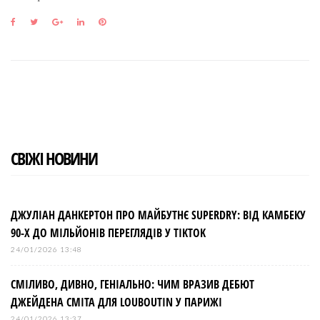
F
T
G
L
P
a
w
o
i
i
c
i
o
n
n
e
t
g
k
t
b
t
l
e
e
o
e
e
d
r
o
r
+
I
e
k
n
s
t
СВІЖІ НОВИНИ
ДЖУЛІАН ДАНКЕРТОН ПРО МАЙБУТНЄ SUPERDRY: ВІД КАМБЕКУ
90-Х ДО МІЛЬЙОНІВ ПЕРЕГЛЯДІВ У TIKTOK
24/01/2026 13:48
СМІЛИВО, ДИВНО, ГЕНІАЛЬНО: ЧИМ ВРАЗИВ ДЕБЮТ
ДЖЕЙДЕНА СМІТА ДЛЯ LOUBOUTIN У ПАРИЖІ
24/01/2026 13:37