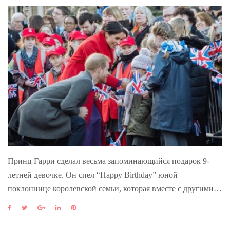
Принц Гарри сделал весьма запоминающийся подарок 9-
летней девочке. Он спел “Happy Birthday” юной
поклоннице королевской семьи, которая вместе с другими…
F
T
G
L
P
a
w
o
i
i