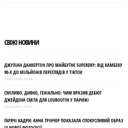
c
i
o
n
n
e
t
g
k
t
b
t
l
e
e
o
e
e
d
r
o
r
+
I
e
k
n
s
t
СВІЖІ НОВИНИ
ДЖУЛІАН ДАНКЕРТОН ПРО МАЙБУТНЄ SUPERDRY: ВІД КАМБЕКУ
90-Х ДО МІЛЬЙОНІВ ПЕРЕГЛЯДІВ У TIKTOK
24/01/2026 13:48
СМІЛИВО, ДИВНО, ГЕНІАЛЬНО: ЧИМ ВРАЗИВ ДЕБЮТ
ДЖЕЙДЕНА СМІТА ДЛЯ LOUBOUTIN У ПАРИЖІ
24/01/2026 13:37
ГАРЯЧІ КАДРИ: АННА ТРІНЧЕР ПОКАЗАЛА СПОКУСЛИВИЙ ОБРАЗ
ІЗ НОВОЇ ФОТОСЕСІЇ