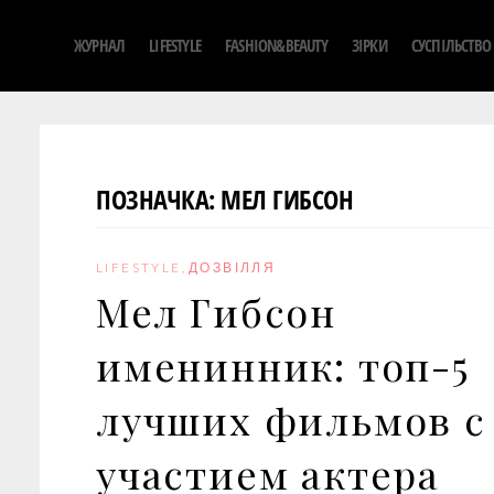
S
ЖУРНАЛ
LIFESTYLE
FASHION&BEAUTY
ЗІРКИ
СУСПІЛЬСТВО
k
i
p
t
o
ПОЗНАЧКА:
МЕЛ ГИБСОН
c
o
n
LIFESTYLE
,
ДОЗВІЛЛЯ
t
Мел Гибсон
e
n
именинник: топ-5
t
лучших фильмов с
участием актера