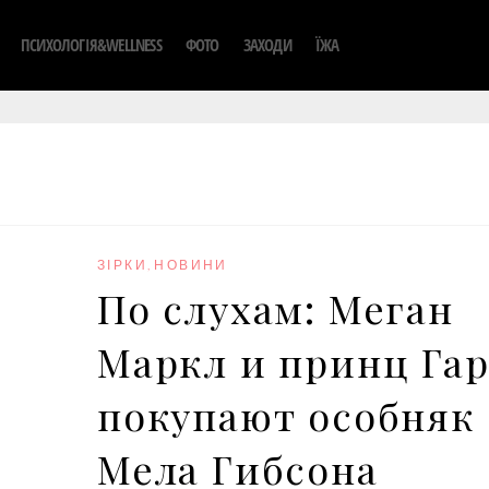
ПСИХОЛОГІЯ&WELLNESS
ФОТО
ЗАХОДИ
ЇЖА
ЗІРКИ
,
НОВИНИ
По слухам: Меган
Маркл и принц Га
покупают особняк
Мела Гибсона