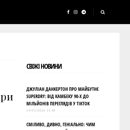
F
I
T
a
n
e
c
s
l
e
t
e
b
a
g
o
g
r
СВІЖІ НОВИНИ
o
r
a
k
a
m
m
ДЖУЛІАН ДАНКЕРТОН ПРО МАЙБУТНЄ
рри
SUPERDRY: ВІД КАМБЕКУ 90-Х ДО
МІЛЬЙОНІВ ПЕРЕГЛЯДІВ У TIKTOK
24/01/2026 13:48
СМІЛИВО, ДИВНО, ГЕНІАЛЬНО: ЧИМ