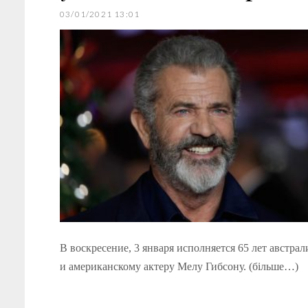
03/01/2021 13:01
В воскресение, 3 января исполняется 65 лет австра
и американскому актеру Мелу Гибсону. (більше…)