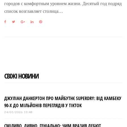
городов с комфортным уровнем жизни. Десятый год подряд
список возглавляет столица…
F
T
G
L
P
a
w
o
i
i
c
i
o
n
n
e
t
g
k
t
b
t
l
e
e
o
e
e
d
r
o
r
+
I
e
k
n
s
t
СВІЖІ НОВИНИ
ДЖУЛІАН ДАНКЕРТОН ПРО МАЙБУТНЄ SUPERDRY: ВІД КАМБЕКУ
90-Х ДО МІЛЬЙОНІВ ПЕРЕГЛЯДІВ У TIKTOK
24/01/2026 13:48
СМІЛИВО, ДИВНО, ГЕНІАЛЬНО: ЧИМ ВРАЗИВ ДЕБЮТ