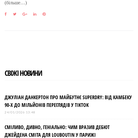
(більше…)
F
T
G
L
P
a
w
o
i
i
c
i
o
n
n
e
t
g
k
t
b
t
l
e
e
o
e
e
d
r
o
r
+
I
e
k
n
s
t
СВІЖІ НОВИНИ
ДЖУЛІАН ДАНКЕРТОН ПРО МАЙБУТНЄ SUPERDRY: ВІД КАМБЕКУ
90-Х ДО МІЛЬЙОНІВ ПЕРЕГЛЯДІВ У TIKTOK
24/01/2026 13:48
СМІЛИВО, ДИВНО, ГЕНІАЛЬНО: ЧИМ ВРАЗИВ ДЕБЮТ
ДЖЕЙДЕНА СМІТА ДЛЯ LOUBOUTIN У ПАРИЖІ