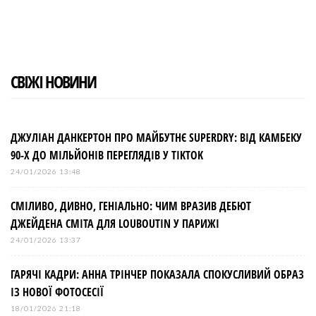
а
t
в
і
СВІЖІ НОВИНИ
г
а
ДЖУЛІАН ДАНКЕРТОН ПРО МАЙБУТНЄ SUPERDRY: ВІД КАМБЕКУ
90-Х ДО МІЛЬЙОНІВ ПЕРЕГЛЯДІВ У TIKTOK
ц
24/01/2026 13:48
і
СМІЛИВО, ДИВНО, ГЕНІАЛЬНО: ЧИМ ВРАЗИВ ДЕБЮТ
ДЖЕЙДЕНА СМІТА ДЛЯ LOUBOUTIN У ПАРИЖІ
я
24/01/2026 13:37
з
ГАРЯЧІ КАДРИ: АННА ТРІНЧЕР ПОКАЗАЛА СПОКУСЛИВИЙ ОБРАЗ
ІЗ НОВОЇ ФОТОСЕСІЇ
18/01/2026 21:18