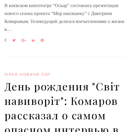
В киевском кинотеатре “Оскар” состоялась презентация
нового сезона проекта “Мир наизнанку” с Дмитрием
Комаровым. Телеведущий делился впечатлениями о жизни
в…
F
T
G
L
P
a
w
o
i
i
c
i
o
n
n
e
t
g
k
t
b
t
l
e
e
o
e
e
d
r
o
r
+
I
e
ЗІРКИ
,
НОВИНИ
,
ТОП
k
n
s
День рождения "Світ
t
навиворіт": Комаров
рассказал о самом
опасном интервью в