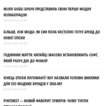
а
МІЛЛІ БОББІ БРАУН ПРЕДСТАВИЛА СВОЮ ПЕРШУ МОДНУ
п
КОЛАБОРАЦІЮ
и
18/01/2026 21:07
БІЛЬШЕ, НІЖ МОДА: ЯК СИН ПОЛА КОСТЕЛЛО ГОТУЄ БРЕНД ДО
с
НОВОЇ ЕПОХИ
і
18/01/2026 20:58
ГОДИННИК ЖИТТЯ: КИТАЙЦІ МАСОВО ВСТАНОВЛЮЮТЬ СОФТ,
в
ЯКИЙ РАХУЄ ДНІ ДО ФІНАЛУ
13/01/2026 22:09
КІНЕЦЬ ЕПОХИ ЛОГОМАНІЇ? BOF НАЗВАЛИ ГОЛОВНІ ВИКЛИКИ
ДЛЯ СЕО МОДНИХ БРЕНДІВ У 2026-МУ
06/01/2026 20:32
PINTEREST — НОВИЙ ФАВОРИТ ЗУМЕРІВ: ЧОМУ TIKTOK