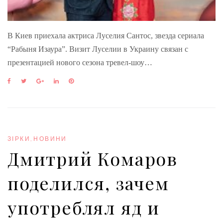
В Киев приехала актриса Луселия Сантос, звезда сериала
“Рабыня Изаура”. Визит Луселии в Украину связан с
презентацией нового сезона тревел-шоу…
F
T
G
L
P
a
w
o
i
i
c
i
o
n
n
e
t
g
k
t
b
t
l
e
e
o
e
e
d
r
o
r
+
I
e
ЗІРКИ
,
НОВИНИ
k
n
s
Дмитрий Комаров
t
поделился, зачем
употреблял яд и