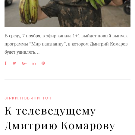
В среду, 7 ноября, в эфир канала 1+1 выйдет новый выпуск
программы “Мир наизнанку”, в котором Дмитрий Комаров
будет удивлять…
F
T
G
L
P
a
w
o
i
i
c
i
o
n
n
e
t
g
k
t
b
t
l
e
e
o
e
e
d
r
o
r
+
I
e
ЗІРКИ
,
НОВИНИ
,
ТОП
k
n
s
К телеведущему
t
Дмитрию Комарову