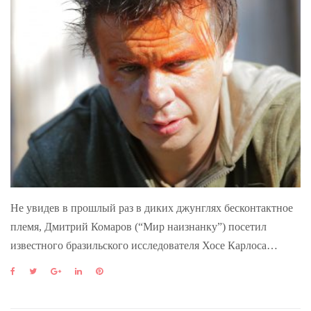
Не увидев в прошлый раз в диких джунглях бесконтактное
племя, Дмитрий Комаров (“Мир наизнанку”) посетил
известного бразильского исследователя Хосе Карлоса…
F
T
G
L
P
a
w
o
i
i
c
i
o
n
n