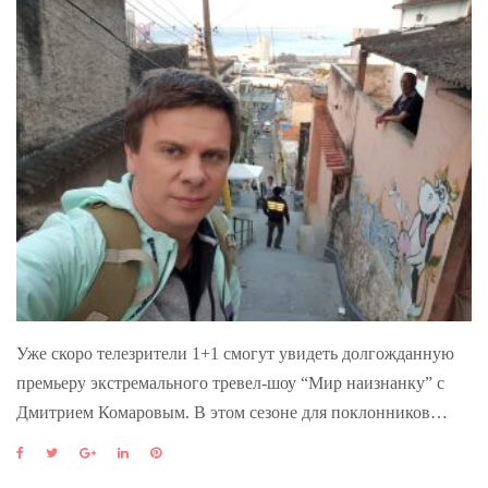
Уже скоро телезрители 1+1 смогут увидеть долгожданную
премьеру экстремального тревел-шоу “Мир наизнанку” с
Дмитрием Комаровым. В этом сезоне для поклонников…
F
T
G
L
P