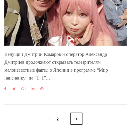
Ведущий Дмитрий Комаров и оператор Александр
Дмитриев продолжают открывать телезрителям
малоизвестные факты о Японии в программе “Мир
наизнанку” на “1+1”.…
F
T
G
L
P
a
w
o
i
i
c
i
o
n
n
e
t
g
k
t
b
t
l
e
e
Н
o
e
e
d
r
1
2
o
r
+
I
e
k
n
s