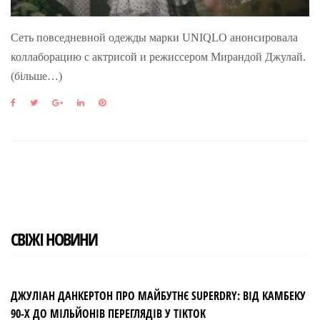
Сеть повседневной одежды марки UNIQLO анонсировала
коллаборацию с актрисой и режиссером Мирандой Джулай.
(більше…)
F
T
G
L
P
a
w
o
i
i
c
i
o
n
n
e
t
g
k
t
b
t
l
e
e
o
e
e
d
r
o
r
+
I
e
k
n
s
t
СВІЖІ НОВИНИ
ДЖУЛІАН ДАНКЕРТОН ПРО МАЙБУТНЄ SUPERDRY: ВІД КАМБЕКУ
90-Х ДО МІЛЬЙОНІВ ПЕРЕГЛЯДІВ У TIKTOK