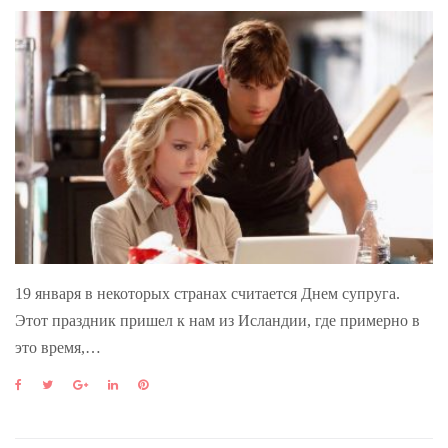
19 января в некоторых странах считается Днем супруга.
Этот праздник пришел к нам из Исландии, где примерно в
это время,…
F
T
G
L
P
a
w
o
i
i
c
i
o
n
n