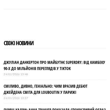
F
T
G
L
P
a
w
o
i
i
c
i
o
n
n
e
t
g
k
t
b
t
l
e
e
o
e
e
d
r
o
r
+
I
e
k
n
s
t
СВІЖІ НОВИНИ
ДЖУЛІАН ДАНКЕРТОН ПРО МАЙБУТНЄ SUPERDRY: ВІД КАМБЕКУ
90-Х ДО МІЛЬЙОНІВ ПЕРЕГЛЯДІВ У TIKTOK
24/01/2026 13:48
СМІЛИВО, ДИВНО, ГЕНІАЛЬНО: ЧИМ ВРАЗИВ ДЕБЮТ
ДЖЕЙДЕНА СМІТА ДЛЯ LOUBOUTIN У ПАРИЖІ
24/01/2026 13:37
ГАРЯЧІ КАДРИ: АННА ТРІНЧЕР ПОКАЗАЛА СПОКУСЛИВИЙ ОБРАЗ