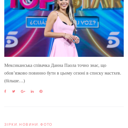
Мексиканська співачка Данна Паола точно знає, що
обов’язково повинно бути в цьому сезоні в списку мастхев.
(більше…)
F
T
G
L
P
a
w
o
i
i
c
i
o
n
n
e
t
g
k
t
b
t
l
e
e
o
e
e
d
r
o
r
+
I
e
ЗІРКИ
,
НОВИНИ
,
ФОТО