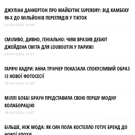
а
ДЖУЛІАН ДАНКЕРТОН ПРО МАЙБУТНЄ SUPERDRY: ВІД КАМБЕКУ
90-Х ДО МІЛЬЙОНІВ ПЕРЕГЛЯДІВ У TIKTOK
ц
24/01/2026 13:48
і
СМІЛИВО, ДИВНО, ГЕНІАЛЬНО: ЧИМ ВРАЗИВ ДЕБЮТ
ДЖЕЙДЕНА СМІТА ДЛЯ LOUBOUTIN У ПАРИЖІ
я
24/01/2026 13:37
з
ГАРЯЧІ КАДРИ: АННА ТРІНЧЕР ПОКАЗАЛА СПОКУСЛИВИЙ ОБРАЗ
ІЗ НОВОЇ ФОТОСЕСІЇ
а
18/01/2026 21:18
МІЛЛІ БОББІ БРАУН ПРЕДСТАВИЛА СВОЮ ПЕРШУ МОДНУ
п
КОЛАБОРАЦІЮ
и
18/01/2026 21:07
БІЛЬШЕ, НІЖ МОДА: ЯК СИН ПОЛА КОСТЕЛЛО ГОТУЄ БРЕНД ДО
с
НОВОЇ ЕПОХИ