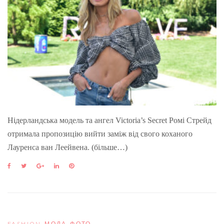
Нідерландська модель та ангел Victoria’s Secret Ромі Стрейд
отримала пропозицію вийти заміж від свого коханого
Лауренса ван Леейвена. (більше…)
F
T
G
L
P
a
w
o
i
i
c
i
o
n
n
e
t
g
k
t
b
t
l
e
e
o
e
e
d
r
o
r
+
I
e
FASHION
,
МОДА
,
ФОТО