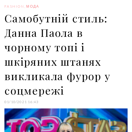
o
e
e
d
r
o
r
+
I
e
FASHION
,
МОДА
k
n
s
Самобутній стиль:
t
Данна Паола в
чорному топі і
шкіряних штанях
викликала фурор у
соцмережі
01/10/2021 16:43