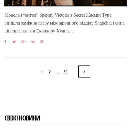
Модель і “ангел” бренду Victoria’s Secret Жасмін Тукс
вийшла заміж за главу міжнародного відділу Snapchat і сина
віцепрезидента Еквадору Хуана…
F
T
G
L
P
a
w
o
i
i
c
i
o
n
n
e
t
g
k
t
b
t
l
e
e
Н
o
e
e
d
r
1
2
…
39
o
r
+
I
e
k
n
s
а
t
в
і
СВІЖІ НОВИНИ
г