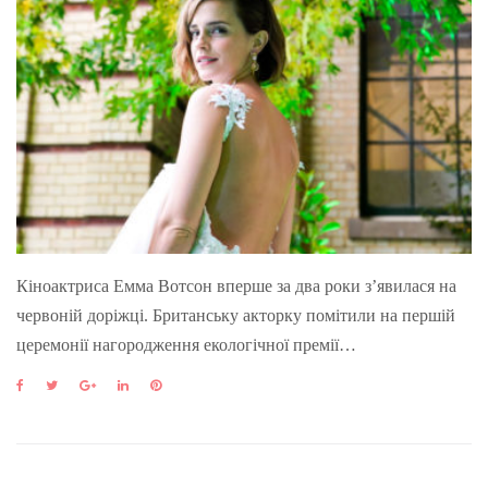
Кіноактриса Емма Вотсон вперше за два роки з’явилася на
червоній доріжці. Британську акторку помітили на першій
церемонії нагородження екологічної премії…
F
T
G
L
P
a
w
o
i
i
c
i
o
n
n
e
t
g
k
t
b
t
l
e
e