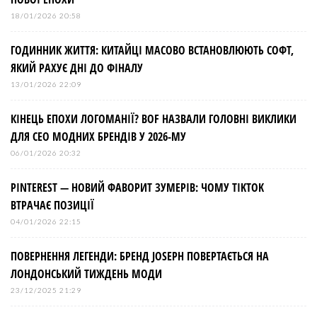
і
18/01/2026 20:58
ГОДИННИК ЖИТТЯ: КИТАЙЦІ МАСОВО ВСТАНОВЛЮЮТЬ СОФТ,
в
ЯКИЙ РАХУЄ ДНІ ДО ФІНАЛУ
13/01/2026 22:09
КІНЕЦЬ ЕПОХИ ЛОГОМАНІЇ? BOF НАЗВАЛИ ГОЛОВНІ ВИКЛИКИ
ДЛЯ СЕО МОДНИХ БРЕНДІВ У 2026-МУ
06/01/2026 20:32
PINTEREST — НОВИЙ ФАВОРИТ ЗУМЕРІВ: ЧОМУ TIKTOK
ВТРАЧАЄ ПОЗИЦІЇ
04/01/2026 22:15
ПОВЕРНЕННЯ ЛЕГЕНДИ: БРЕНД JOSEPH ПОВЕРТАЄТЬСЯ НА
ЛОНДОНСЬКИЙ ТИЖДЕНЬ МОДИ
23/12/2025 21:29