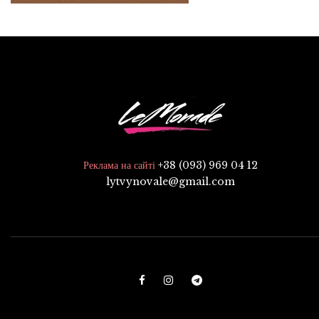
+38 (093) 969 04 12
Реклама на сайті
lytvynovale@gmail.com
F
I
T
a
n
e