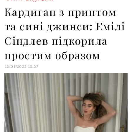
k
n
s
Кардиган з принтом
t
та сині джинси: Емілі
Сіндлев підкорила
простим образом
12/01/2022 15:57