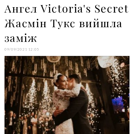
k
n
s
Ангел Victoria's Secret
t
Жасмін Тукс вийшла
заміж
09/09/2021 12:05