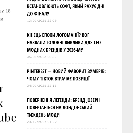
ВСТАНОВЛЮЮТЬ СОФТ, ЯКИЙ РАХУЄ ДНІ
у, 18
ДО ФІНАЛУ
ом
13/01/2026 22:09
КІНЕЦЬ ЕПОХИ ЛОГОМАНІЇ? BOF
НАЗВАЛИ ГОЛОВНІ ВИКЛИКИ ДЛЯ СЕО
МОДНИХ БРЕНДІВ У 2026-МУ
06/01/2026 20:32
PINTEREST — НОВИЙ ФАВОРИТ ЗУМЕРІВ:
ЧОМУ TIKTOK ВТРАЧАЄ ПОЗИЦІЇ
т
04/01/2026 22:15
х
ПОВЕРНЕННЯ ЛЕГЕНДИ: БРЕНД JOSEPH
ПОВЕРТАЄТЬСЯ НА ЛОНДОНСЬКИЙ
ube
ТИЖДЕНЬ МОДИ
23/12/2025 21:29