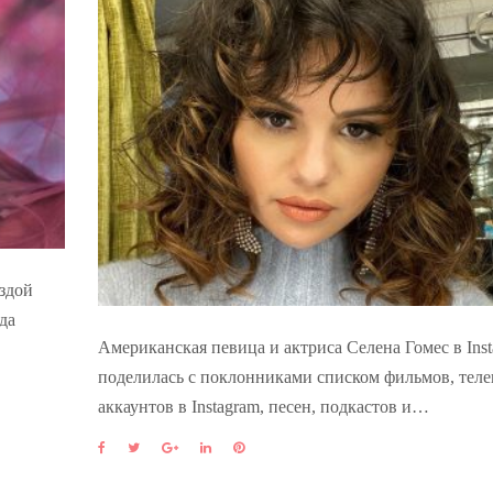
ездой
да
Американская певица и актриса Селена Гомес в Ins
поделилась с поклонниками списком фильмов, теле
аккаунтов в Instagram, песен, подкастов и…
F
T
G
L
P
a
w
o
i
i