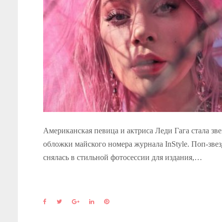
Американская певица и актриса Леди Гага стала зв
обложки майского номера журнала InStyle. Поп-звез
снялась в стильной фотосессии для издания,…
F
T
G
L
P
a
w
o
i
i