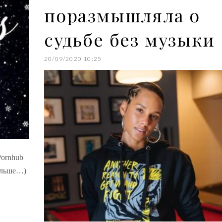
поразмышляла о
судьбе без музыки
20/09/2020 10:25
Pornhub
ільше…)