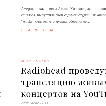
Американская певица Алиша Киз, которая в пятниц
сентября, выпустила свой седьмой студийный альб
“Alicia”, считает, что музыка уберегла ее…
F
T
G
L
P
a
w
o
i
i
c
i
o
n
n
e
t
g
k
t
b
t
l
e
e
o
e
e
d
r
o
r
+
I
e
k
n
s
ЗІРКИ
,
НОВИНИ
t
Radiohead проведу
трансляцию живы
н
концертов на YouT
09/04/2020 12:38