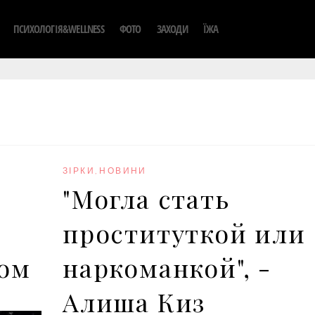
ПСИХОЛОГІЯ&WELLNESS
ФОТО
ЗАХОДИ
ЇЖА
ЗІРКИ
,
НОВИНИ
"Могла стать
проституткой или
ом
наркоманкой", -
Алиша Киз