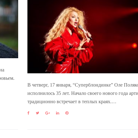
на
ровьем.
В четверг, 17 января, “Суперблондинке” Оле Поляк
исполнилось 35 лет. Начало своего нового года арт
традиционно встречает в теплых краях.…
F
T
G
L
P
a
w
o
i
i
c
i
o
n
n
e
t
g
k
t
b
t
l
e
e