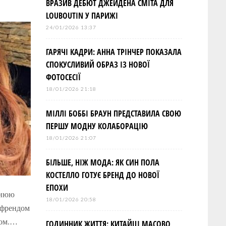
ВРАЗИВ ДЕБЮТ ДЖЕЙДЕНА СМІТА ДЛЯ
LOUBOUTIN У ПАРИЖІ
24/01/2026 13:37
ГАРЯЧІ КАДРИ: АННА ТРІНЧЕР ПОКАЗАЛА
СПОКУСЛИВИЙ ОБРАЗ ІЗ НОВОЇ
ФОТОСЕСІЇ
18/01/2026 21:18
МІЛЛІ БОББІ БРАУН ПРЕДСТАВИЛА СВОЮ
ПЕРШУ МОДНУ КОЛАБОРАЦІЮ
18/01/2026 21:07
БІЛЬШЕ, НІЖ МОДА: ЯК СИН ПОЛА
КОСТЕЛЛО ГОТУЄ БРЕНД ДО НОВОЇ
ЕПОХИ
тнюю
18/01/2026 20:58
йфрендом
сом.…
ГОДИННИК ЖИТТЯ: КИТАЙЦІ МАСОВО