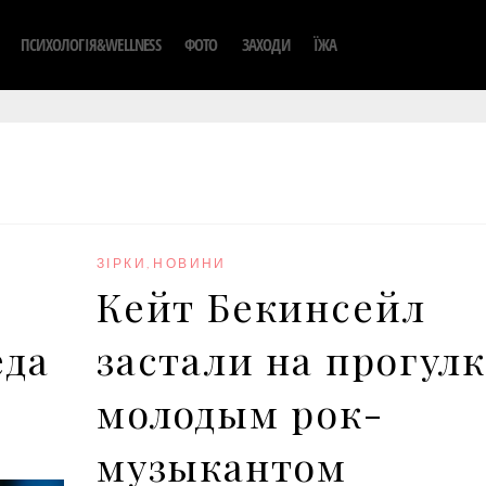
ПСИХОЛОГІЯ&WELLNESS
ФОТО
ЗАХОДИ
ЇЖА
ЗІРКИ
,
НОВИНИ
Кейт Бекинсейл
еда
застали на прогулк
молодым рок-
музыкантом