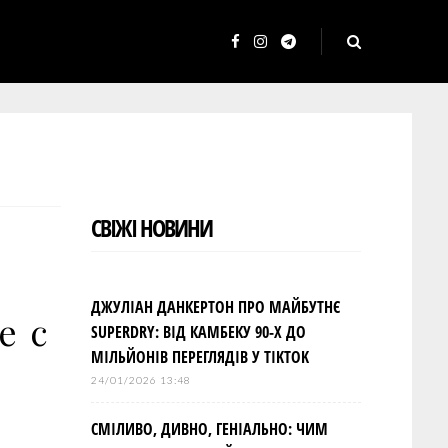
F
I
T
a
n
e
c
s
l
e
t
e
b
a
g
o
g
r
СВІЖІ НОВИНИ
o
r
a
k
a
m
m
ДЖУЛІАН ДАНКЕРТОН ПРО МАЙБУТНЄ
е с
SUPERDRY: ВІД КАМБЕКУ 90-Х ДО
МІЛЬЙОНІВ ПЕРЕГЛЯДІВ У TIKTOK
24/01/2026 13:48
СМІЛИВО, ДИВНО, ГЕНІАЛЬНО: ЧИМ