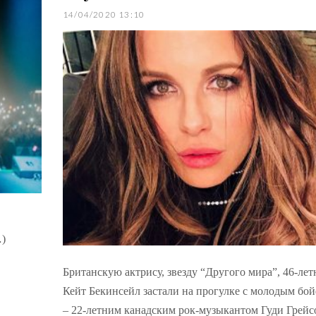
14/04/2020 13:10
…)
Британскую актрису, звезду “Другого мира”, 46-ле
Кейт Бекинсейл застали на прогулке с молодым бо
– 22-летним канадским рок-музыкантом Гуди Грей