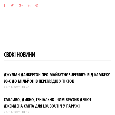
F
T
G
L
P
a
w
o
i
i
c
i
o
n
n
e
t
g
k
t
b
t
l
e
e
o
e
e
d
r
o
r
+
I
e
k
n
s
t
СВІЖІ НОВИНИ
ДЖУЛІАН ДАНКЕРТОН ПРО МАЙБУТНЄ SUPERDRY: ВІД КАМБЕКУ
90-Х ДО МІЛЬЙОНІВ ПЕРЕГЛЯДІВ У TIKTOK
24/01/2026 13:48
СМІЛИВО, ДИВНО, ГЕНІАЛЬНО: ЧИМ ВРАЗИВ ДЕБЮТ
ДЖЕЙДЕНА СМІТА ДЛЯ LOUBOUTIN У ПАРИЖІ
24/01/2026 13:37