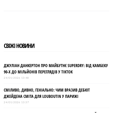
F
T
G
L
P
a
w
o
i
i
c
i
o
n
n
e
t
g
k
t
b
t
l
e
e
o
e
e
d
r
o
r
+
I
e
k
n
s
t
СВІЖІ НОВИНИ
ДЖУЛІАН ДАНКЕРТОН ПРО МАЙБУТНЄ SUPERDRY: ВІД КАМБЕКУ
90-Х ДО МІЛЬЙОНІВ ПЕРЕГЛЯДІВ У TIKTOK
24/01/2026 13:48
СМІЛИВО, ДИВНО, ГЕНІАЛЬНО: ЧИМ ВРАЗИВ ДЕБЮТ
ДЖЕЙДЕНА СМІТА ДЛЯ LOUBOUTIN У ПАРИЖІ
24/01/2026 13:37