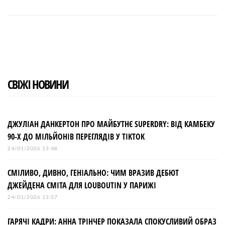
a
w
o
i
i
c
i
o
n
n
e
t
g
k
t
b
t
l
e
e
o
e
e
d
r
o
r
+
I
e
k
n
s
t
СВІЖІ НОВИНИ
ДЖУЛІАН ДАНКЕРТОН ПРО МАЙБУТНЄ SUPERDRY: ВІД КАМБЕКУ
90-Х ДО МІЛЬЙОНІВ ПЕРЕГЛЯДІВ У TIKTOK
24/01/2026 13:48
СМІЛИВО, ДИВНО, ГЕНІАЛЬНО: ЧИМ ВРАЗИВ ДЕБЮТ
ДЖЕЙДЕНА СМІТА ДЛЯ LOUBOUTIN У ПАРИЖІ
24/01/2026 13:37
ГАРЯЧІ КАДРИ: АННА ТРІНЧЕР ПОКАЗАЛА СПОКУСЛИВИЙ ОБРАЗ