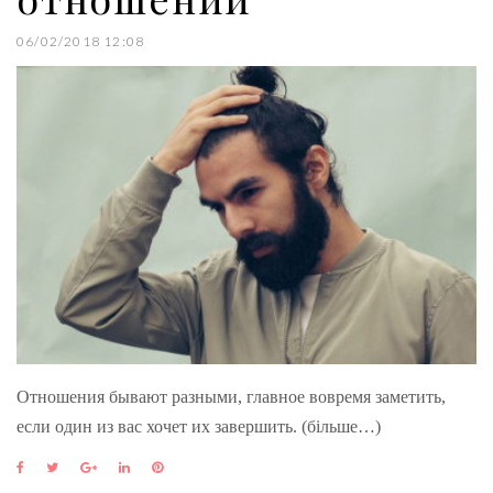
06/02/2018 12:08
Отношения бывают разными, главное вовремя заметить,
если один из вас хочет их завершить. (більше…)
F
T
G
L
P