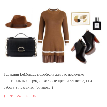
Редакция LeMonade подобрала для вас несколько
оригинальных нарядов, которые превратят походы на
работу в праздник. (більше…)
F
T
G
L
P
a
w
o
i
i