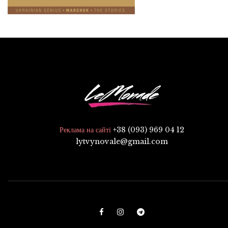
+38 (093) 969 04 12
Реклама на сайті
lytvynovale@gmail.com
F
I
T