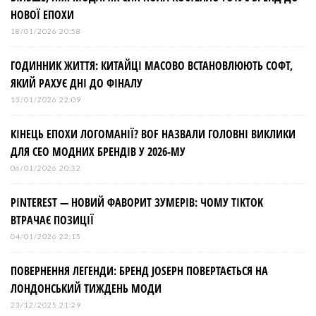
с
НОВОЇ ЕПОХИ
і
18/01/2026 20:58
ГОДИННИК ЖИТТЯ: КИТАЙЦІ МАСОВО ВСТАНОВЛЮЮТЬ СОФТ,
в
ЯКИЙ РАХУЄ ДНІ ДО ФІНАЛУ
13/01/2026 22:09
КІНЕЦЬ ЕПОХИ ЛОГОМАНІЇ? BOF НАЗВАЛИ ГОЛОВНІ ВИКЛИКИ
ДЛЯ СЕО МОДНИХ БРЕНДІВ У 2026-МУ
06/01/2026 20:32
PINTEREST — НОВИЙ ФАВОРИТ ЗУМЕРІВ: ЧОМУ TIKTOK
ВТРАЧАЄ ПОЗИЦІЇ
04/01/2026 22:15
ПОВЕРНЕННЯ ЛЕГЕНДИ: БРЕНД JOSEPH ПОВЕРТАЄТЬСЯ НА
ЛОНДОНСЬКИЙ ТИЖДЕНЬ МОДИ
23/12/2025 21:29