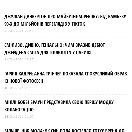
г
а
ДЖУЛІАН ДАНКЕРТОН ПРО МАЙБУТНЄ SUPERDRY: ВІД КАМБЕКУ
90-Х ДО МІЛЬЙОНІВ ПЕРЕГЛЯДІВ У TIKTOK
ц
24/01/2026 13:48
і
СМІЛИВО, ДИВНО, ГЕНІАЛЬНО: ЧИМ ВРАЗИВ ДЕБЮТ
ДЖЕЙДЕНА СМІТА ДЛЯ LOUBOUTIN У ПАРИЖІ
я
24/01/2026 13:37
з
ГАРЯЧІ КАДРИ: АННА ТРІНЧЕР ПОКАЗАЛА СПОКУСЛИВИЙ ОБРАЗ
ІЗ НОВОЇ ФОТОСЕСІЇ
а
18/01/2026 21:18
МІЛЛІ БОББІ БРАУН ПРЕДСТАВИЛА СВОЮ ПЕРШУ МОДНУ
п
КОЛАБОРАЦІЮ
и
18/01/2026 21:07
БІЛЬШЕ, НІЖ МОДА: ЯК СИН ПОЛА КОСТЕЛЛО ГОТУЄ БРЕНД ДО