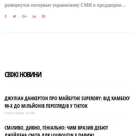
развернутое интервью украинскому СМИ в преддверии…
F
T
G
L
P
a
w
o
i
i
c
i
o
n
n
e
t
g
k
t
b
t
l
e
e
o
e
e
d
r
o
r
+
I
e
k
n
s
t
СВІЖІ НОВИНИ
ДЖУЛІАН ДАНКЕРТОН ПРО МАЙБУТНЄ SUPERDRY: ВІД КАМБЕКУ
90-Х ДО МІЛЬЙОНІВ ПЕРЕГЛЯДІВ У TIKTOK
24/01/2026 13:48
СМІЛИВО, ДИВНО, ГЕНІАЛЬНО: ЧИМ ВРАЗИВ ДЕБЮТ
ДЖЕЙДЕНА СМІТА ДЛЯ LOUBOUTIN У ПАРИЖІ