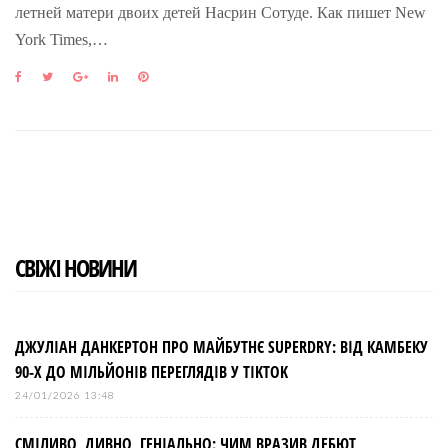
летней матери двоих детей Насрин Сотуде. Как пишет New
York Times,…
F
T
G
L
P
a
w
o
i
i
c
i
o
n
n
e
t
g
k
t
b
t
l
e
e
o
e
e
d
r
o
r
+
I
e
k
n
s
t
СВІЖІ НОВИНИ
ДЖУЛІАН ДАНКЕРТОН ПРО МАЙБУТНЄ SUPERDRY: ВІД КАМБЕКУ
90-Х ДО МІЛЬЙОНІВ ПЕРЕГЛЯДІВ У TIKTOK
24/01/2026 13:48
СМІЛИВО, ДИВНО, ГЕНІАЛЬНО: ЧИМ ВРАЗИВ ДЕБЮТ