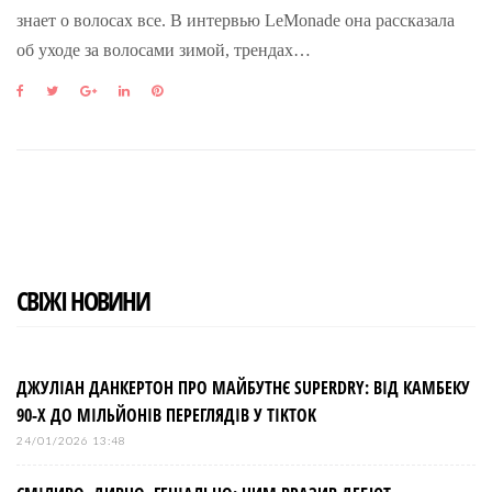
знает о волосах все. В интервью LeMonade она рассказала
об уходе за волосами зимой, трендах…
F
T
G
L
P
a
w
o
i
i
c
i
o
n
n
e
t
g
k
t
b
t
l
e
e
o
e
e
d
r
o
r
+
I
e
k
n
s
t
СВІЖІ НОВИНИ
ДЖУЛІАН ДАНКЕРТОН ПРО МАЙБУТНЄ SUPERDRY: ВІД КАМБЕКУ
90-Х ДО МІЛЬЙОНІВ ПЕРЕГЛЯДІВ У TIKTOK
24/01/2026 13:48