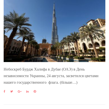
Небоскреб Бурдж Халифа в Дубае (ОАЭ) в День
независимости Украины, 24 августа, засветился цветами
нашего государственного флага. (більше…)
F
T
G
L
P
a
w
o
i
i
c
i
o
n
n
e
t
g
k
t