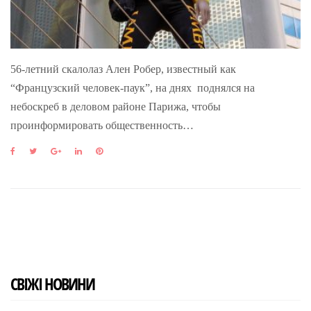
56-летний скалолаз Ален Робер, известный как
“Французский человек-паук”, на днях поднялся на
небоскреб в деловом районе Парижа, чтобы
проинформировать общественность…
F
T
G
L
P
a
w
o
i
i
c
i
o
n
n
e
t
g
k
t
b
t
l
e
e
o
e
e
d
r
o
r
+
I
e
k
n
s
t
СВІЖІ НОВИНИ