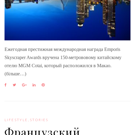
Ежегодная престижная международная награда Emporis
Skyscraper Awards вручена 150-метрововому китайскому
отелю MGM Cotai, который расположился в Макао.
(більше…)
F
T
G
L
P
a
w
o
i
i
c
i
o
n
n
e
t
g
k
t
b
t
l
e
e
o
e
e
d
r
o
r
+
I
e
LIFESTYLE
,
STORIES
k
n
s
Французский
t