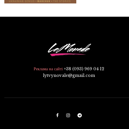
+38 (093) 969 04 12
Реклама на сайті
lytvynovale@gmail.com
F
I
T
a
n
e