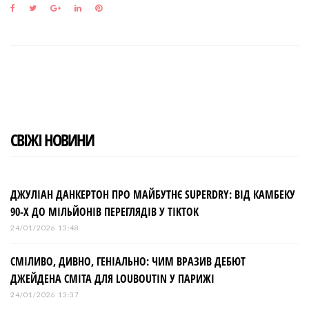
F
T
G
L
P
a
w
o
i
i
c
i
o
n
n
e
t
g
k
t
b
t
l
e
e
o
e
e
d
r
o
r
+
I
e
k
n
s
t
СВІЖІ НОВИНИ
ДЖУЛІАН ДАНКЕРТОН ПРО МАЙБУТНЄ SUPERDRY: ВІД КАМБЕКУ
90-Х ДО МІЛЬЙОНІВ ПЕРЕГЛЯДІВ У TIKTOK
24/01/2026 13:48
СМІЛИВО, ДИВНО, ГЕНІАЛЬНО: ЧИМ ВРАЗИВ ДЕБЮТ
ДЖЕЙДЕНА СМІТА ДЛЯ LOUBOUTIN У ПАРИЖІ
24/01/2026 13:37