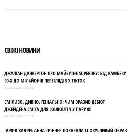
a
w
o
i
i
c
i
o
n
n
e
t
g
k
t
b
t
l
e
e
o
e
e
d
r
o
r
+
I
e
k
n
s
t
СВІЖІ НОВИНИ
ДЖУЛІАН ДАНКЕРТОН ПРО МАЙБУТНЄ SUPERDRY: ВІД КАМБЕКУ
90-Х ДО МІЛЬЙОНІВ ПЕРЕГЛЯДІВ У TIKTOK
24/01/2026 13:48
СМІЛИВО, ДИВНО, ГЕНІАЛЬНО: ЧИМ ВРАЗИВ ДЕБЮТ
ДЖЕЙДЕНА СМІТА ДЛЯ LOUBOUTIN У ПАРИЖІ
24/01/2026 13:37
ГАРЯЧІ КАДРИ: АННА ТРІНЧЕР ПОКАЗАЛА СПОКУСЛИВИЙ ОБРАЗ