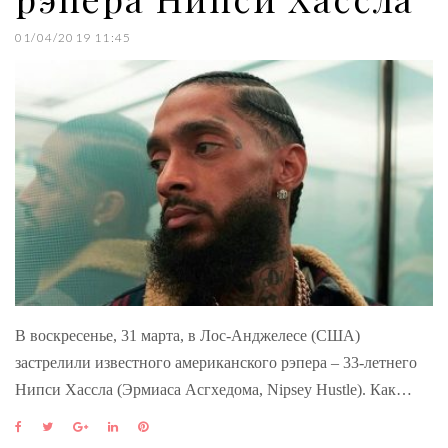
01/04/2019 11:45
В воскресенье, 31 марта, в Лос-Анджелесе (США)
застрелили известного американского рэпера – 33-летнего
Нипси Хассла (Эрмиаса Асгхедома, Nipsey Hustle). Как…
F
T
G
L
P