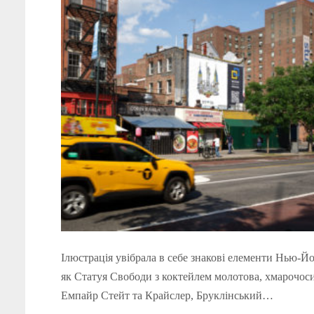
Ілюстрація увібрала в себе знакові елементи Нью-Йо
як Статуя Свободи з коктейлем молотова, хмарочос
Емпайр Стейт та Крайслер, Бруклінський…