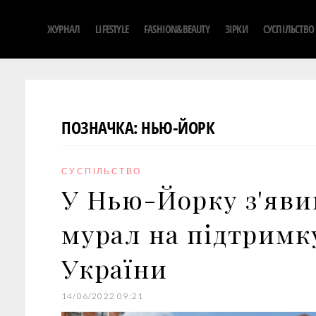
S
ЖУРНАЛ
LIFESTYLE
FASHION&BEAUTY
ЗІРКИ
СУСПІЛЬСТВО
k
i
p
t
o
ПОЗНАЧКА:
НЬЮ-ЙОРК
c
o
n
СУСПІЛЬСТВО
t
У Нью-Йорку з'яви
e
n
мурал на підтримк
t
України
14/06/2022 09:21