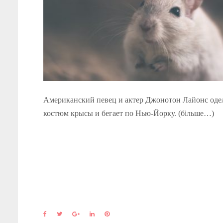
Американский певец и актер Джонотон Лайонс оде
костюм крысы и бегает по Нью-Йорку. (більше…)
F
T
G
L
P