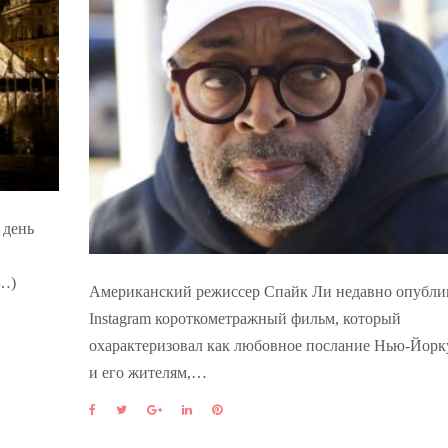
 день
е…)
Американский режиссер Спайк Ли недавно опубли
Instagram короткометражный фильм, который
охарактеризовал как любовное послание Нью-Йор
и его жителям,…
F
T
G
L
P
a
w
o
i
i