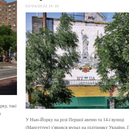
03/06/2022 14:10
рку, такі
и
У Нью-Йорку на розі Першої авеню та 14-ї вулиці
(Мангеттен) зʼявився мурал на підтримку України. 