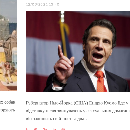
12/08/2021 13:40
х собак
Губернатор Нью-Йорка (США) Ендрю Куомо йде у
горяють
відставку після звинувачень у сексуальних домага
він залишить свій пост за два…