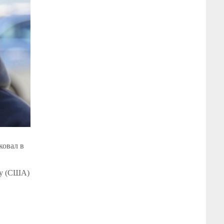
ковал в
ку (США)