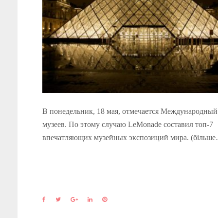
В понедельник, 18 мая, отмечается Международный
музеев. По этому случаю LeMonade составил топ-7
впечатляющих музейных экспозиций мира. (більш
F
T
G
L
P
a
w
o
i
i