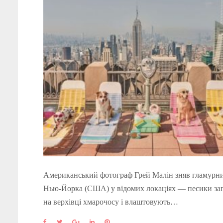
Американський фотограф Грей Малін зняв гламурни
Нью-Йорка (США) у відомих локаціях — песики за
на верхівці хмарочосу і влаштовують…