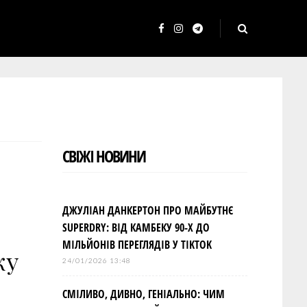
F
I
T
a
n
e
c
s
l
e
t
e
b
a
g
o
g
r
СВІЖІ НОВИНИ
o
r
a
k
a
m
m
ДЖУЛІАН ДАНКЕРТОН ПРО МАЙБУТНЄ
SUPERDRY: ВІД КАМБЕКУ 90-Х ДО
МІЛЬЙОНІВ ПЕРЕГЛЯДІВ У TIKTOK
ку
24/01/2026 13:48
СМІЛИВО, ДИВНО, ГЕНІАЛЬНО: ЧИМ