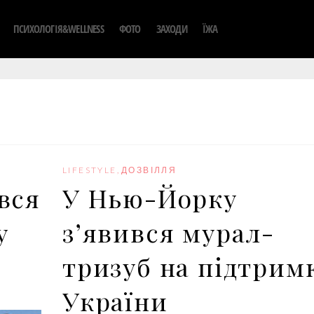
ПСИХОЛОГІЯ&WELLNESS
ФОТО
ЗАХОДИ
ЇЖА
LIFESTYLE
,
ДОЗВІЛЛЯ
вся
У Нью-Йорку
у
зʼявився мурал-
тризуб на підтрим
України