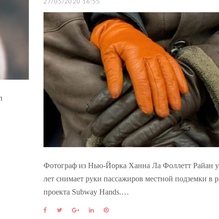
27/05/2020 16:55
л
Фотограф из Нью-Йорка Ханна Ла Фоллетт Райан у
лет снимает руки пассажиров местной подземки в 
проекта Subway Hands.…
F
T
G
L
P