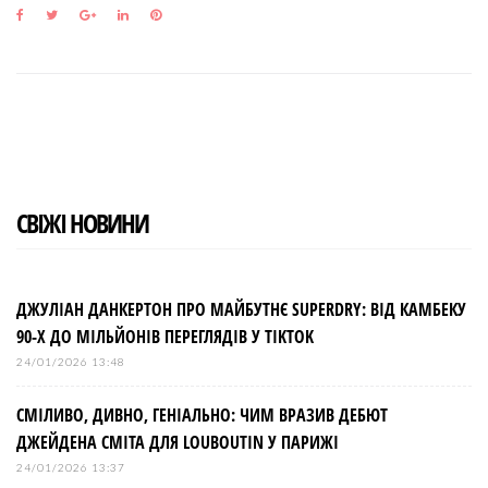
F
T
G
L
P
a
w
o
i
i
c
i
o
n
n
e
t
g
k
t
b
t
l
e
e
o
e
e
d
r
o
r
+
I
e
k
n
s
t
СВІЖІ НОВИНИ
ДЖУЛІАН ДАНКЕРТОН ПРО МАЙБУТНЄ SUPERDRY: ВІД КАМБЕКУ
90-Х ДО МІЛЬЙОНІВ ПЕРЕГЛЯДІВ У TIKTOK
24/01/2026 13:48
СМІЛИВО, ДИВНО, ГЕНІАЛЬНО: ЧИМ ВРАЗИВ ДЕБЮТ
ДЖЕЙДЕНА СМІТА ДЛЯ LOUBOUTIN У ПАРИЖІ
24/01/2026 13:37