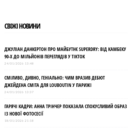
o
r
+
I
e
k
n
s
t
СВІЖІ НОВИНИ
ДЖУЛІАН ДАНКЕРТОН ПРО МАЙБУТНЄ SUPERDRY: ВІД КАМБЕКУ
90-Х ДО МІЛЬЙОНІВ ПЕРЕГЛЯДІВ У TIKTOK
24/01/2026 13:48
СМІЛИВО, ДИВНО, ГЕНІАЛЬНО: ЧИМ ВРАЗИВ ДЕБЮТ
ДЖЕЙДЕНА СМІТА ДЛЯ LOUBOUTIN У ПАРИЖІ
24/01/2026 13:37
ГАРЯЧІ КАДРИ: АННА ТРІНЧЕР ПОКАЗАЛА СПОКУСЛИВИЙ ОБРАЗ
ІЗ НОВОЇ ФОТОСЕСІЇ
18/01/2026 21:18