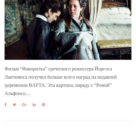
Фильм “Фаворитка” греческого режиссера Йоргоса
Лантимоса получил больше всего наград на недавней
церемонии BAFTA. Эта картина, наряду с “Ромой”
Альфонсо…
F
T
G
L
P
a
w
o
i
i
c
i
o
n
n
e
t
g
k
t
b
t
l
e
e
o
e
e
d
r