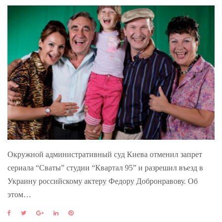
Окружной административный суд Киева отменил запрет
сериала “Сваты” студии “Квартал 95” и разрешил въезд в
Украину российскому актеру Федору Добронравову. Об
этом…
F
T
G
L
P