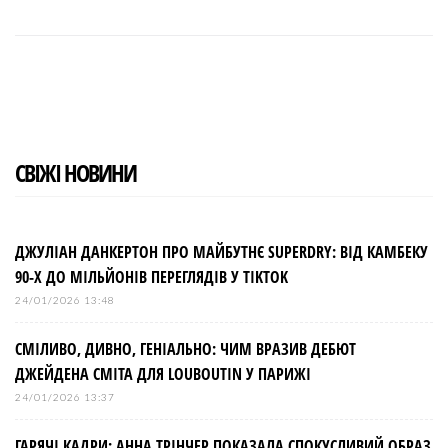
a
w
o
i
i
c
i
o
n
n
e
t
g
k
t
b
t
l
e
e
o
e
e
d
r
o
r
+
I
e
k
n
s
t
СВІЖІ НОВИНИ
ДЖУЛІАН ДАНКЕРТОН ПРО МАЙБУТНЄ SUPERDRY: ВІД КАМБЕКУ
90-Х ДО МІЛЬЙОНІВ ПЕРЕГЛЯДІВ У TIKTOK
24/01/2026 13:48
СМІЛИВО, ДИВНО, ГЕНІАЛЬНО: ЧИМ ВРАЗИВ ДЕБЮТ
ДЖЕЙДЕНА СМІТА ДЛЯ LOUBOUTIN У ПАРИЖІ
24/01/2026 13:37
ГАРЯЧІ КАДРИ: АННА ТРІНЧЕР ПОКАЗАЛА СПОКУСЛИВИЙ ОБРАЗ