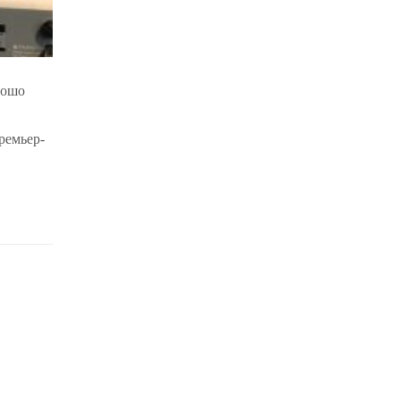
рошо
ремьер-