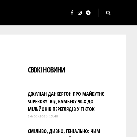
F
I
T
a
n
e
c
s
l
e
t
e
b
a
g
o
g
r
СВІЖІ НОВИНИ
o
r
a
k
a
m
m
ДЖУЛІАН ДАНКЕРТОН ПРО МАЙБУТНЄ
SUPERDRY: ВІД КАМБЕКУ 90-Х ДО
МІЛЬЙОНІВ ПЕРЕГЛЯДІВ У TIKTOK
24/01/2026 13:48
СМІЛИВО, ДИВНО, ГЕНІАЛЬНО: ЧИМ