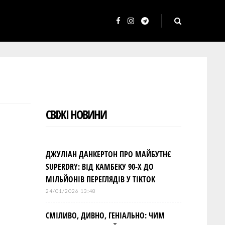
F
I
T
a
n
e
c
s
l
e
t
e
b
a
g
o
g
r
СВІЖІ НОВИНИ
o
r
a
k
a
m
m
ДЖУЛІАН ДАНКЕРТОН ПРО МАЙБУТНЄ
SUPERDRY: ВІД КАМБЕКУ 90-Х ДО
МІЛЬЙОНІВ ПЕРЕГЛЯДІВ У TIKTOK
24/01/2026 13:48
СМІЛИВО, ДИВНО, ГЕНІАЛЬНО: ЧИМ