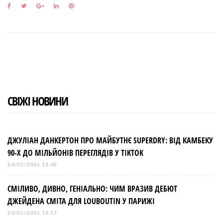
F
T
G
L
P
a
w
o
i
i
c
i
o
n
n
e
t
g
k
t
b
t
l
e
e
o
e
e
d
r
o
r
+
I
e
k
n
s
t
СВІЖІ НОВИНИ
ДЖУЛІАН ДАНКЕРТОН ПРО МАЙБУТНЄ SUPERDRY: ВІД КАМБЕКУ
90-Х ДО МІЛЬЙОНІВ ПЕРЕГЛЯДІВ У TIKTOK
24/01/2026 13:48
СМІЛИВО, ДИВНО, ГЕНІАЛЬНО: ЧИМ ВРАЗИВ ДЕБЮТ
ДЖЕЙДЕНА СМІТА ДЛЯ LOUBOUTIN У ПАРИЖІ
24/01/2026 13:37