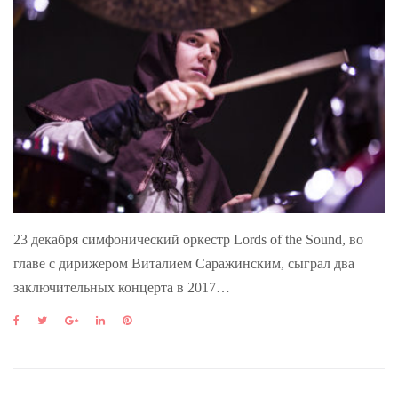
23 декабря симфонический оркестр Lords of the Sound, во
главе с дирижером Виталием Саражинским, сыграл два
заключительных концерта в 2017…
F
T
G
L
P
a
w
o
i
i
c
i
o
n
n
e
t
g
k
t
b
t
l
e
e