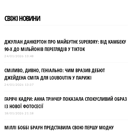
t
СВІЖІ НОВИНИ
ДЖУЛІАН ДАНКЕРТОН ПРО МАЙБУТНЄ SUPERDRY: ВІД КАМБЕКУ
90-Х ДО МІЛЬЙОНІВ ПЕРЕГЛЯДІВ У TIKTOK
24/01/2026 13:48
СМІЛИВО, ДИВНО, ГЕНІАЛЬНО: ЧИМ ВРАЗИВ ДЕБЮТ
ДЖЕЙДЕНА СМІТА ДЛЯ LOUBOUTIN У ПАРИЖІ
24/01/2026 13:37
ГАРЯЧІ КАДРИ: АННА ТРІНЧЕР ПОКАЗАЛА СПОКУСЛИВИЙ ОБРАЗ
ІЗ НОВОЇ ФОТОСЕСІЇ
18/01/2026 21:18
МІЛЛІ БОББІ БРАУН ПРЕДСТАВИЛА СВОЮ ПЕРШУ МОДНУ