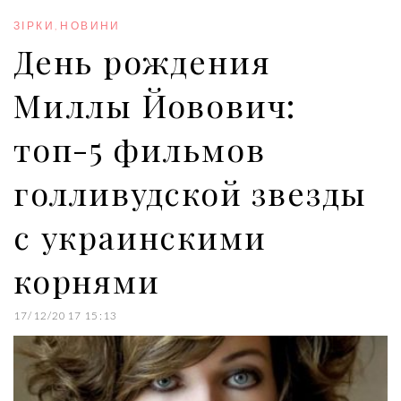
o
e
e
d
r
o
r
+
I
e
ЗІРКИ
,
НОВИНИ
k
n
s
День рождения
t
Миллы Йовович:
топ-5 фильмов
голливудской звезды
с украинскими
корнями
17/12/2017 15:13