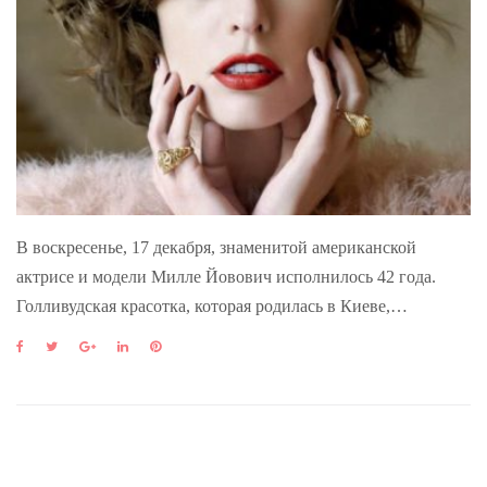
В воскресенье, 17 декабря, знаменитой американской
актрисе и модели Милле Йовович исполнилось 42 года.
Голливудская красотка, которая родилась в Киеве,…
F
T
G
L
P
a
w
o
i
i
c
i
o
n
n
e
t
g
k
t
b
t
l
e
e
o
e
e
d
r
o
r
+
I
e
k
n
s