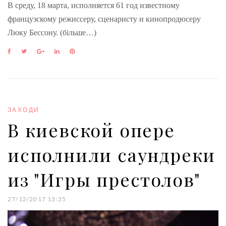
В среду, 18 марта, исполняется 61 год известному
французскому режиссеру, сценаристу и кинопродюсеру
Люку Бессону. (більше…)
F
T
G
L
P
a
w
o
i
i
c
i
o
n
n
e
t
g
k
t
b
t
l
e
e
o
e
e
d
r
o
r
+
I
e
ЗАХОДИ
k
n
s
В киевской опере
t
исполнили саундреки
из "Игры престолов"
27/12/2017 13:35