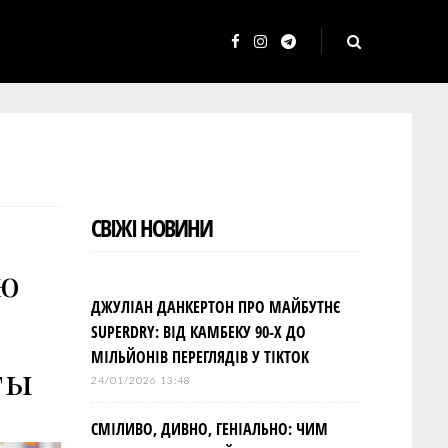
F
I
T
a
n
e
c
s
l
e
t
e
b
a
g
o
g
r
СВІЖІ НОВИНИ
o
r
a
k
a
m
ью
m
ДЖУЛІАН ДАНКЕРТОН ПРО МАЙБУТНЄ
SUPERDRY: ВІД КАМБЕКУ 90-Х ДО
МІЛЬЙОНІВ ПЕРЕГЛЯДІВ У TIKTOK
ты
24/01/2026 13:48
СМІЛИВО, ДИВНО, ГЕНІАЛЬНО: ЧИМ