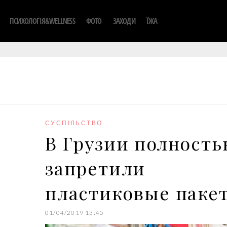
ПСИХОЛОГІЯ&WELLNESS
ФОТО
ЗАХОДИ
ЇЖА
СУСПІЛЬСТВО
В Грузии полност
запретили
пластиковые паке
01/04/2019 13:45