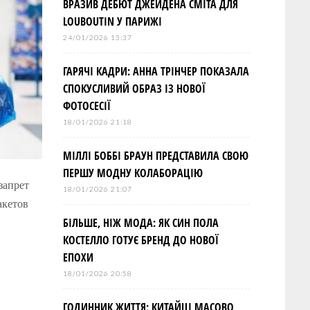
ВРАЗИВ ДЕБЮТ ДЖЕЙДЕНА СМІТА ДЛЯ
LOUBOUTIN У ПАРИЖІ
24/01/2026 13:37
ГАРЯЧІ КАДРИ: АННА ТРІНЧЕР ПОКАЗАЛА
СПОКУСЛИВИЙ ОБРАЗ ІЗ НОВОЇ
ФОТОСЕСІЇ
18/01/2026 21:18
МІЛЛІ БОББІ БРАУН ПРЕДСТАВИЛА СВОЮ
ПЕРШУ МОДНУ КОЛАБОРАЦІЮ
запрет
18/01/2026 21:07
акетов
БІЛЬШЕ, НІЖ МОДА: ЯК СИН ПОЛА
КОСТЕЛЛО ГОТУЄ БРЕНД ДО НОВОЇ
ЕПОХИ
18/01/2026 20:58
ГОДИННИК ЖИТТЯ: КИТАЙЦІ МАСОВО