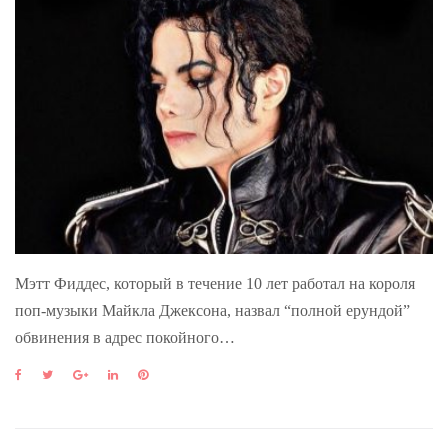
Мэтт Фиддес, который в течение 10 лет работал на короля
поп-музыки Майкла Джексона, назвал “полной ерундой”
обвинения в адрес покойного…
F
T
G
L
P
a
w
o
i
i
c
i
o
n
n
e
t
g
k
t