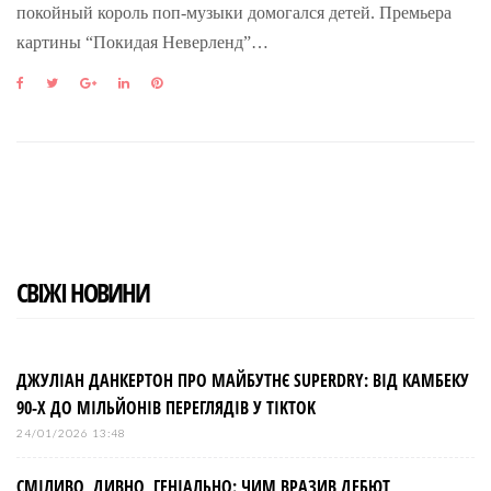
покойный король поп-музыки домогался детей. Премьера
картины “Покидая Неверленд”…
F
T
G
L
P
a
w
o
i
i
c
i
o
n
n
e
t
g
k
t
b
t
l
e
e
o
e
e
d
r
o
r
+
I
e
k
n
s
t
СВІЖІ НОВИНИ
ДЖУЛІАН ДАНКЕРТОН ПРО МАЙБУТНЄ SUPERDRY: ВІД КАМБЕКУ
90-Х ДО МІЛЬЙОНІВ ПЕРЕГЛЯДІВ У TIKTOK
24/01/2026 13:48
СМІЛИВО, ДИВНО, ГЕНІАЛЬНО: ЧИМ ВРАЗИВ ДЕБЮТ