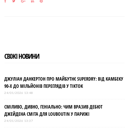
F
T
G
L
P
a
w
o
i
i
c
i
o
n
n
e
t
g
k
t
b
t
l
e
e
o
e
e
d
r
o
r
+
I
e
k
n
s
t
СВІЖІ НОВИНИ
ДЖУЛІАН ДАНКЕРТОН ПРО МАЙБУТНЄ SUPERDRY: ВІД КАМБЕКУ
90-Х ДО МІЛЬЙОНІВ ПЕРЕГЛЯДІВ У TIKTOK
24/01/2026 13:48
СМІЛИВО, ДИВНО, ГЕНІАЛЬНО: ЧИМ ВРАЗИВ ДЕБЮТ
ДЖЕЙДЕНА СМІТА ДЛЯ LOUBOUTIN У ПАРИЖІ
24/01/2026 13:37