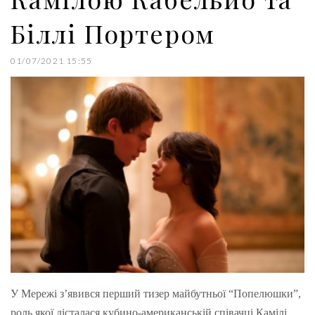
Біллі Портером
01/07/2021 15:55
У Мережі з’явився перший тизер майбутньої “Попелюшки”,
роль якої дісталася кубино-​американській співачці Камілі