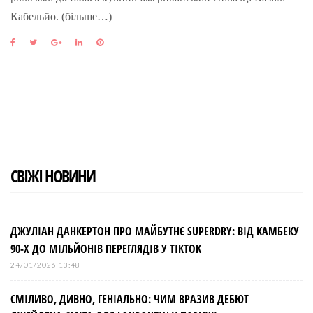
Кабельйо. (більше…)
F
T
G
L
P
a
w
o
i
i
c
i
o
n
n
e
t
g
k
t
b
t
l
e
e
o
e
e
d
r
o
r
+
I
e
k
n
s
t
СВІЖІ НОВИНИ
ДЖУЛІАН ДАНКЕРТОН ПРО МАЙБУТНЄ SUPERDRY: ВІД КАМБЕКУ
90-Х ДО МІЛЬЙОНІВ ПЕРЕГЛЯДІВ У TIKTOK
24/01/2026 13:48
СМІЛИВО, ДИВНО, ГЕНІАЛЬНО: ЧИМ ВРАЗИВ ДЕБЮТ