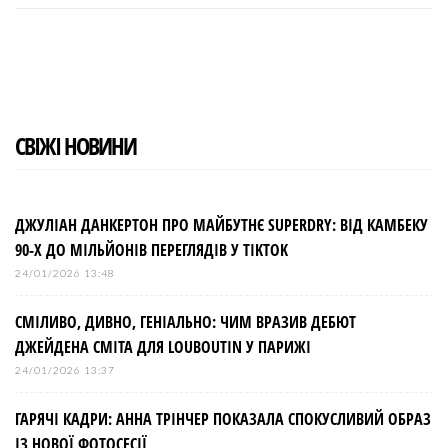
c
i
o
n
n
e
t
g
k
t
b
t
l
e
e
o
e
e
d
r
o
r
+
I
e
k
n
s
t
СВІЖІ НОВИНИ
ДЖУЛІАН ДАНКЕРТОН ПРО МАЙБУТНЄ SUPERDRY: ВІД КАМБЕКУ
90-Х ДО МІЛЬЙОНІВ ПЕРЕГЛЯДІВ У TIKTOK
24/01/2026 13:48
СМІЛИВО, ДИВНО, ГЕНІАЛЬНО: ЧИМ ВРАЗИВ ДЕБЮТ
ДЖЕЙДЕНА СМІТА ДЛЯ LOUBOUTIN У ПАРИЖІ
24/01/2026 13:37
ГАРЯЧІ КАДРИ: АННА ТРІНЧЕР ПОКАЗАЛА СПОКУСЛИВИЙ ОБРАЗ
ІЗ НОВОЇ ФОТОСЕСІЇ