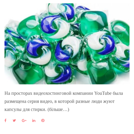
На просторах видеохостинговой компании YouTube была
размещена серия видео, в которой разные люди жуют
капсулы для стирки. (більше…)
F
T
G
L
P
a
w
o
i
i