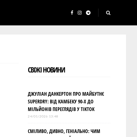
F
I
T
a
n
e
c
s
l
e
t
e
b
a
g
o
g
r
СВІЖІ НОВИНИ
o
r
a
k
a
m
m
ДЖУЛІАН ДАНКЕРТОН ПРО МАЙБУТНЄ
SUPERDRY: ВІД КАМБЕКУ 90-Х ДО
МІЛЬЙОНІВ ПЕРЕГЛЯДІВ У TIKTOK
24/01/2026 13:48
СМІЛИВО, ДИВНО, ГЕНІАЛЬНО: ЧИМ