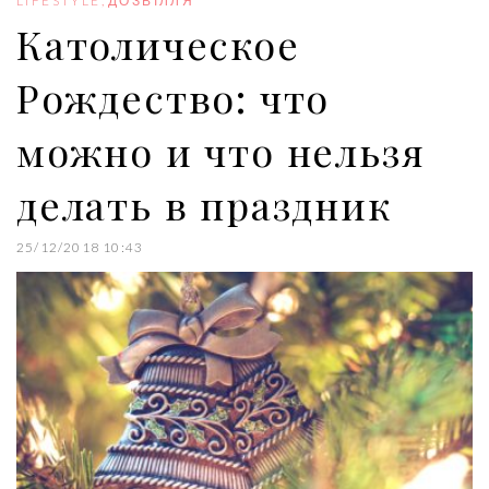
LIFESTYLE
,
ДОЗВІЛЛЯ
k
n
s
Католическое
t
Рождество: что
можно и что нельзя
делать в праздник
25/12/2018 10:43