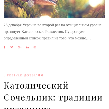
25 декабря Украина во второй раз на официальном уровне
празднует Католическое Рождество. Существует
определенный список правил из того, что можно,…
F
T
G
L
P
a
w
o
i
i
c
i
o
n
n
e
t
g
k
t
b
t
l
e
e
o
e
e
d
r
o
r
+
I
e
LIFESTYLE
,
ДОЗВІЛЛЯ
k
n
s
Католический
t
Сочельник: традиции
праздника