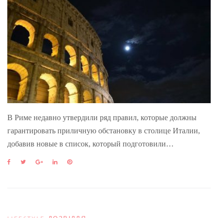
В Риме недавно утвердили ряд правил, которые должны
гарантировать приличную обстановку в столице Италии,
добавив новые в список, который подготовили…
F
T
G
L
P
a
w
o
i
i
c
i
o
n
n
e
t
g
k
t
b
t
l
e
e
o
e
e
d
r
o
r
+
I
e