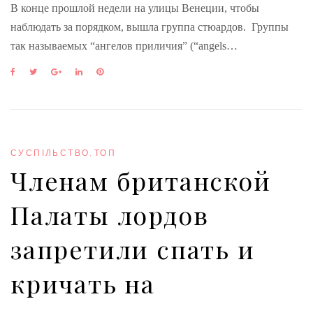
В конце прошлой недели на улицы Венеции, чтобы
наблюдать за порядком, вышла группа стюардов. Группы
так называемых “ангелов приличия” (“angels…
F
T
G
L
P
a
w
o
i
i
c
i
o
n
n
e
t
g
k
t
b
t
l
e
e
o
e
e
d
r
o
r
+
I
e
СУСПІЛЬСТВО
,
ТОП
k
n
s
Членам британской
t
Палаты лордов
запретили спать и
кричать на