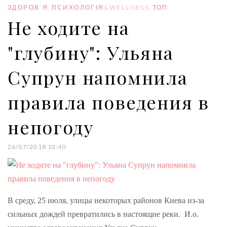
o
r
+
I
e
ЗДОРОВ'Я
,
ПСИХОЛОГІЯ&WELLNESS
,
ТОП
k
n
s
Не ходите на
t
"глубину": Ульяна
Супрун напомнила
правила поведения в
непогоду
26/07/2018 10:40
В среду, 25 июля, улицы некоторых районов Киева из-за
сильных дождей превратились в настоящие реки. И.о.