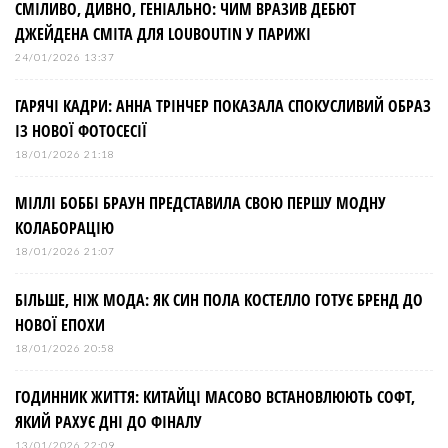
і
СМІЛИВО, ДИВНО, ГЕНІАЛЬНО: ЧИМ ВРАЗИВ ДЕБЮТ
ДЖЕЙДЕНА СМІТА ДЛЯ LOUBOUTIN У ПАРИЖІ
я
24/01/2026 13:37
з
ГАРЯЧІ КАДРИ: АННА ТРІНЧЕР ПОКАЗАЛА СПОКУСЛИВИЙ ОБРАЗ
ІЗ НОВОЇ ФОТОСЕСІЇ
а
18/01/2026 21:18
МІЛЛІ БОББІ БРАУН ПРЕДСТАВИЛА СВОЮ ПЕРШУ МОДНУ
п
КОЛАБОРАЦІЮ
и
18/01/2026 21:07
БІЛЬШЕ, НІЖ МОДА: ЯК СИН ПОЛА КОСТЕЛЛО ГОТУЄ БРЕНД ДО
с
НОВОЇ ЕПОХИ
і
18/01/2026 20:58
ГОДИННИК ЖИТТЯ: КИТАЙЦІ МАСОВО ВСТАНОВЛЮЮТЬ СОФТ,
в
ЯКИЙ РАХУЄ ДНІ ДО ФІНАЛУ
13/01/2026 22:09