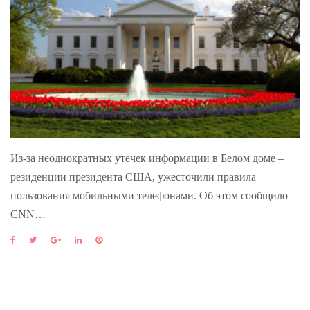
Из-за неоднократных утечек информации в Белом доме –
резиденции президента США, ужесточили правила
пользования мобильными телефонами. Об этом сообщило
CNN…
F
T
G
L
P
a
w
o
i
i
c
i
o
n
n
e
t
g
k
t
b
t
l
e
e
o
e
e
d
r