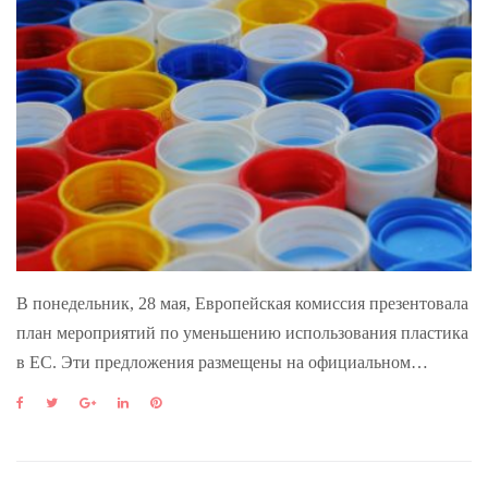
В понедельник, 28 мая, Европейская комиссия презентовала
план мероприятий по уменьшению использования пластика
в ЕС. Эти предложения размещены на официальном…
F
T
G
L
P
a
w
o
i
i
c
i
o
n
n
e
t
g
k
t