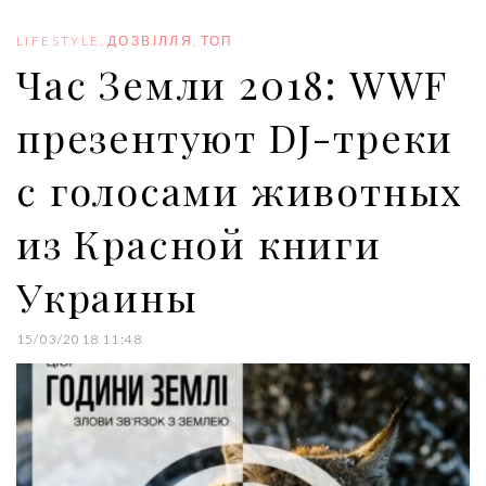
b
t
l
e
e
o
e
e
d
r
o
r
+
I
e
LIFESTYLE
,
ДОЗВІЛЛЯ
,
ТОП
k
n
s
Час Земли 2018: WWF
t
презентуют DJ-треки
с голосами животных
из Красной книги
Украины
15/03/2018 11:48