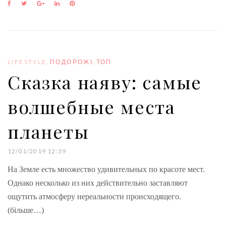
F
T
G
L
P
a
w
o
i
i
c
i
o
n
n
e
t
g
k
t
b
t
l
e
e
o
e
e
d
r
o
r
+
I
e
LIFESTYLE
,
ПОДОРОЖІ
,
ТОП
k
n
s
Сказка наяву: самые
t
волшебные места
планеты
12/01/2019 12:39
На Земле есть множество удивительных по красоте мест.
Однако несколько из них действительно заставляют
ощутить атмосферу нереальности происходящего.
(більше…)