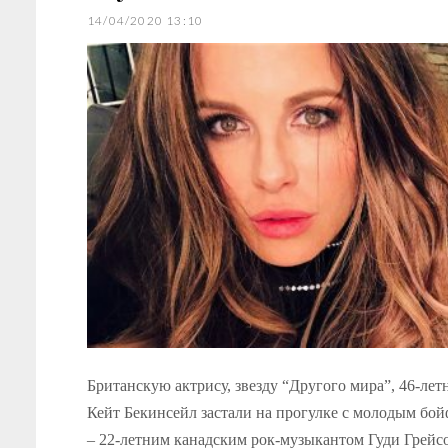
14/04/2020 13:10
Британскую актрису, звезду “Другого мира”, 46-ле
Кейт Бекинсейл застали на прогулке с молодым бо
– 22-летним канадским рок-музыкантом Гуди Грей