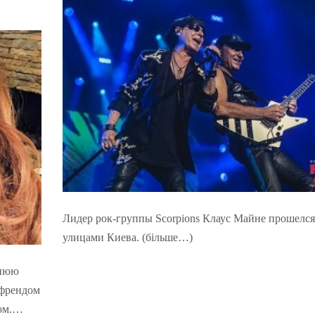
Лидер рок-группы Scorpions Клаус Майне прошелся
улицами Киева. (більше…)
тнюю
йфрендом
сом.…