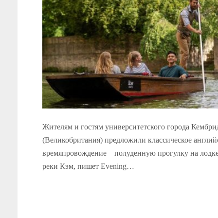
Жителям и гостям университетского города Кембр
(Великобритания) предложили классическое англий
времяпровождение – полуденную прогулку на лодке
реки Кэм, пишет Evening…