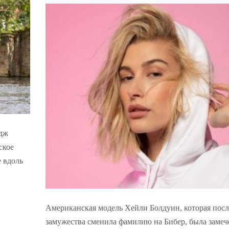
идж
ское
 вдоль
Американская модель Хейли Болдуин, которая посл
замужества сменила фамилию на Бибер, была замеч