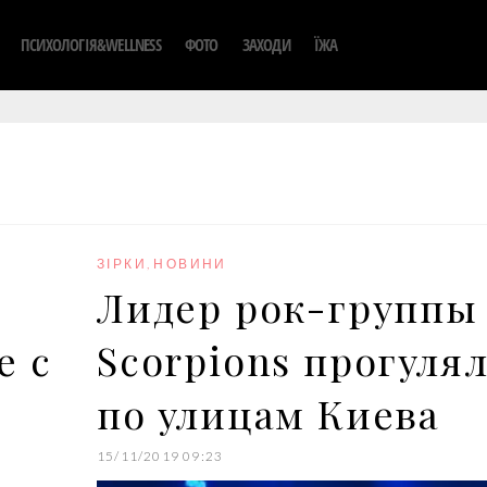
ПСИХОЛОГІЯ&WELLNESS
ФОТО
ЗАХОДИ
ЇЖА
ЗІРКИ
,
НОВИНИ
Лидер рок-группы
е с
Scorpions прогуля
по улицам Киева
15/11/2019 09:23