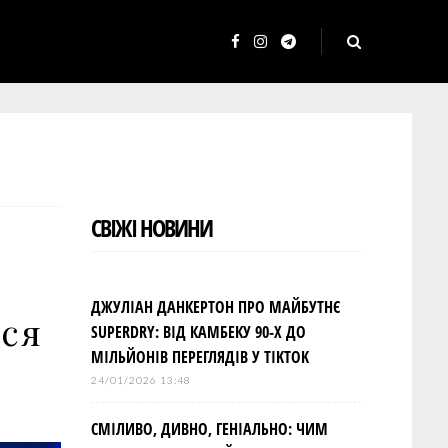
F
I
T
a
n
e
c
s
l
e
t
e
b
a
g
o
g
r
СВІЖІ НОВИНИ
o
r
a
k
a
m
m
ДЖУЛІАН ДАНКЕРТОН ПРО МАЙБУТНЄ
лся
SUPERDRY: ВІД КАМБЕКУ 90-Х ДО
МІЛЬЙОНІВ ПЕРЕГЛЯДІВ У TIKTOK
24/01/2026 13:48
СМІЛИВО, ДИВНО, ГЕНІАЛЬНО: ЧИМ