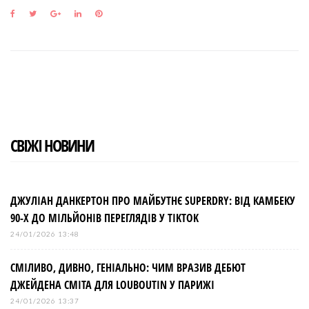
F
T
G
L
P
a
w
o
i
i
c
i
o
n
n
e
t
g
k
t
b
t
l
e
e
o
e
e
d
r
o
r
+
I
e
k
n
s
t
СВІЖІ НОВИНИ
ДЖУЛІАН ДАНКЕРТОН ПРО МАЙБУТНЄ SUPERDRY: ВІД КАМБЕКУ
90-Х ДО МІЛЬЙОНІВ ПЕРЕГЛЯДІВ У TIKTOK
24/01/2026 13:48
СМІЛИВО, ДИВНО, ГЕНІАЛЬНО: ЧИМ ВРАЗИВ ДЕБЮТ
ДЖЕЙДЕНА СМІТА ДЛЯ LOUBOUTIN У ПАРИЖІ
24/01/2026 13:37