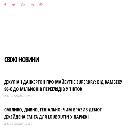
F
T
G
L
P
a
w
o
i
i
c
i
o
n
n
e
t
g
k
t
b
t
l
e
e
o
e
e
d
r
o
r
+
I
e
k
n
s
t
СВІЖІ НОВИНИ
ДЖУЛІАН ДАНКЕРТОН ПРО МАЙБУТНЄ SUPERDRY: ВІД КАМБЕКУ
90-Х ДО МІЛЬЙОНІВ ПЕРЕГЛЯДІВ У TIKTOK
24/01/2026 13:48
СМІЛИВО, ДИВНО, ГЕНІАЛЬНО: ЧИМ ВРАЗИВ ДЕБЮТ
ДЖЕЙДЕНА СМІТА ДЛЯ LOUBOUTIN У ПАРИЖІ
24/01/2026 13:37