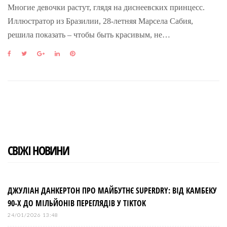
Многие девочки растут, глядя на диснеевских принцесс.
Иллюстратор из Бразилии, 28-летняя Марсела Сабия,
решила показать – чтобы быть красивым, не…
F
T
G
L
P
a
w
o
i
i
c
i
o
n
n
e
t
g
k
t
b
t
l
e
e
o
e
e
d
r
o
r
+
I
e
k
n
s
t
СВІЖІ НОВИНИ
ДЖУЛІАН ДАНКЕРТОН ПРО МАЙБУТНЄ SUPERDRY: ВІД КАМБЕКУ
90-Х ДО МІЛЬЙОНІВ ПЕРЕГЛЯДІВ У TIKTOK
24/01/2026 13:48