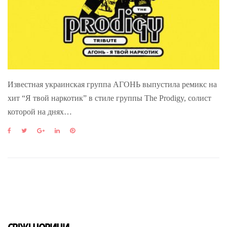
Известная украинская группа АГОНЬ выпустила ремикс на
хит “Я твой наркотик” в стиле группы The Prodigy, солист
которой на днях…
F
T
G
L
P
a
w
o
i
i
c
i
o
n
n
e
t
g
k
t
b
t
l
e
e
o
e
e
d
r
o
r
+
I
e
k
n
s
t