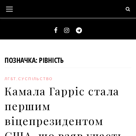
S
k
i
p
t
F
I
T
o
a
n
e
c
c
s
l
ПОЗНАЧКА:
РІВНІСТЬ
o
e
t
e
n
b
a
g
t
ЛГБТ
,
СУСПІЛЬСТВО
o
g
r
e
Камала Гарріс стала
o
r
a
n
k
a
m
першим
t
m
віцепрезидентом
США, що взяв участь