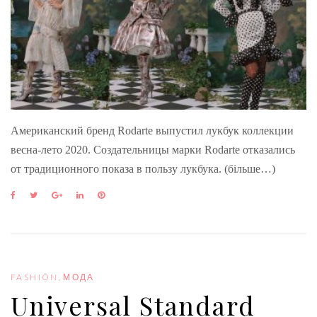
Американский бренд Rodarte выпустил лукбук коллекции
весна-лето 2020. Создательницы марки Rodarte отказались
от традиционного показа в пользу лукбука. (більше…)
F
T
G
L
P
a
w
o
i
i
c
i
o
n
n
e
t
g
k
t
b
t
l
e
e
o
e
e
d
r
o
r
+
I
e
FASHION
,
МОДА
k
n
s
Universal Standard
t