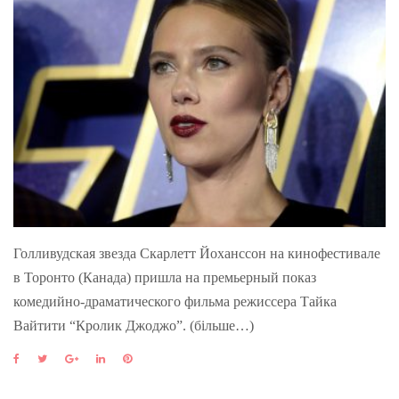
Голливудская звезда Скарлетт Йоханссон на кинофестивале
в Торонто (Канада) пришла на премьерный показ
комедийно-драматического фильма режиссера Тайка
Вайтити “Кролик Джоджо”. (більше…)
F
T
G
L
P
a
w
o
i
i