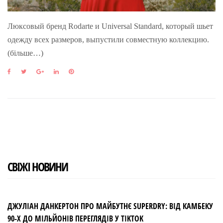
Люксовый бренд Rodarte и Universal Standard, который шьет
одежду всех размеров, выпустили совместную коллекцию.
(більше…)
F
T
G
L
P
a
w
o
i
i
c
i
o
n
n
e
t
g
k
t
b
t
l
e
e
o
e
e
d
r
o
r
+
I
e
k
n
s
t
СВІЖІ НОВИНИ
ДЖУЛІАН ДАНКЕРТОН ПРО МАЙБУТНЄ SUPERDRY: ВІД КАМБЕКУ
90-Х ДО МІЛЬЙОНІВ ПЕРЕГЛЯДІВ У TIKTOK