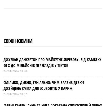
a
w
o
i
i
c
i
o
n
n
e
t
g
k
t
b
t
l
e
e
o
e
e
d
r
o
r
+
I
e
k
n
s
t
СВІЖІ НОВИНИ
ДЖУЛІАН ДАНКЕРТОН ПРО МАЙБУТНЄ SUPERDRY: ВІД КАМБЕКУ
90-Х ДО МІЛЬЙОНІВ ПЕРЕГЛЯДІВ У TIKTOK
24/01/2026 13:48
СМІЛИВО, ДИВНО, ГЕНІАЛЬНО: ЧИМ ВРАЗИВ ДЕБЮТ
ДЖЕЙДЕНА СМІТА ДЛЯ LOUBOUTIN У ПАРИЖІ
24/01/2026 13:37
ГАРЯЧІ КАДРИ: АННА ТРІНЧЕР ПОКАЗАЛА СПОКУСЛИВИЙ ОБРАЗ