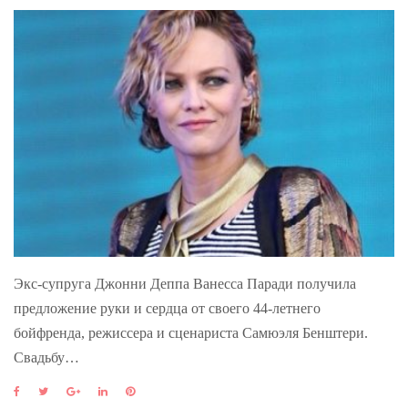
Экс-супруга Джонни Деппа Ванесса Паради получила
предложение руки и сердца от своего 44-летнего
бойфренда, режиссера и сценариста Самюэля Бенштери.
Свадьбу…
F
T
G
L
P