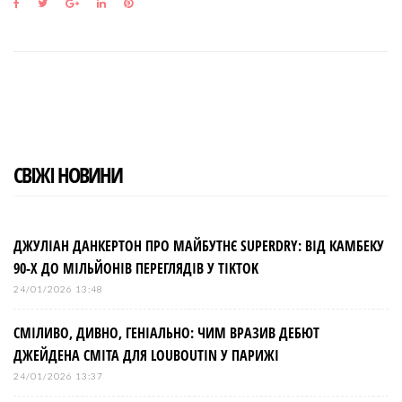
F
T
G
L
P
a
w
o
i
i
c
i
o
n
n
e
t
g
k
t
b
t
l
e
e
o
e
e
d
r
o
r
+
I
e
k
n
s
t
СВІЖІ НОВИНИ
ДЖУЛІАН ДАНКЕРТОН ПРО МАЙБУТНЄ SUPERDRY: ВІД КАМБЕКУ
90-Х ДО МІЛЬЙОНІВ ПЕРЕГЛЯДІВ У TIKTOK
24/01/2026 13:48
СМІЛИВО, ДИВНО, ГЕНІАЛЬНО: ЧИМ ВРАЗИВ ДЕБЮТ
ДЖЕЙДЕНА СМІТА ДЛЯ LOUBOUTIN У ПАРИЖІ
24/01/2026 13:37