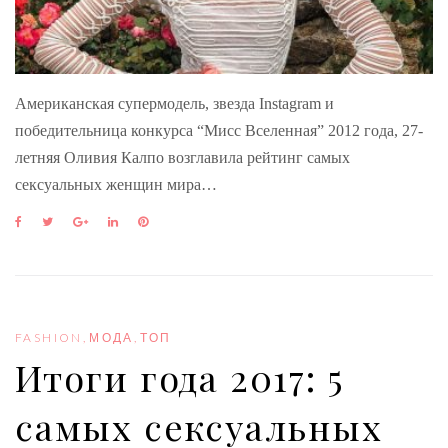
Американская супермодель, звезда Instagram и
победительница конкурса “Мисс Вселенная” 2012 года, 27-
летняя Оливия Калпо возглавила рейтинг самых
сексуальных женщин мира…
F
T
G
L
P
a
w
o
i
i
c
i
o
n
n
e
t
g
k
t
b
t
l
e
e
o
e
e
d
r
o
r
+
I
e
FASHION
,
МОДА
,
ТОП
k
n
s
Итоги года 2017: 5
t
самых сексуальных