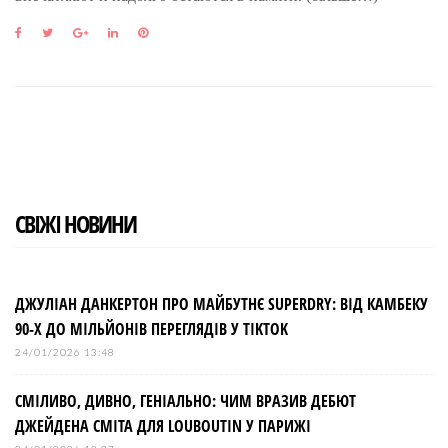
F
T
G
L
P
a
w
o
i
i
c
i
o
n
n
e
t
g
k
t
b
t
l
e
e
o
e
e
d
r
o
r
+
I
e
k
n
s
t
СВІЖІ НОВИНИ
ДЖУЛІАН ДАНКЕРТОН ПРО МАЙБУТНЄ SUPERDRY: ВІД КАМБЕКУ
90-Х ДО МІЛЬЙОНІВ ПЕРЕГЛЯДІВ У TIKTOK
24/01/2026 13:48
СМІЛИВО, ДИВНО, ГЕНІАЛЬНО: ЧИМ ВРАЗИВ ДЕБЮТ
ДЖЕЙДЕНА СМІТА ДЛЯ LOUBOUTIN У ПАРИЖІ