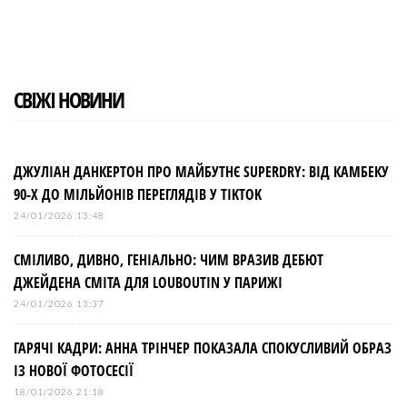
o
e
e
d
r
o
r
+
I
e
k
n
s
t
СВІЖІ НОВИНИ
ДЖУЛІАН ДАНКЕРТОН ПРО МАЙБУТНЄ SUPERDRY: ВІД КАМБЕКУ
90-Х ДО МІЛЬЙОНІВ ПЕРЕГЛЯДІВ У TIKTOK
24/01/2026 13:48
СМІЛИВО, ДИВНО, ГЕНІАЛЬНО: ЧИМ ВРАЗИВ ДЕБЮТ
ДЖЕЙДЕНА СМІТА ДЛЯ LOUBOUTIN У ПАРИЖІ
24/01/2026 13:37
ГАРЯЧІ КАДРИ: АННА ТРІНЧЕР ПОКАЗАЛА СПОКУСЛИВИЙ ОБРАЗ
ІЗ НОВОЇ ФОТОСЕСІЇ
18/01/2026 21:18