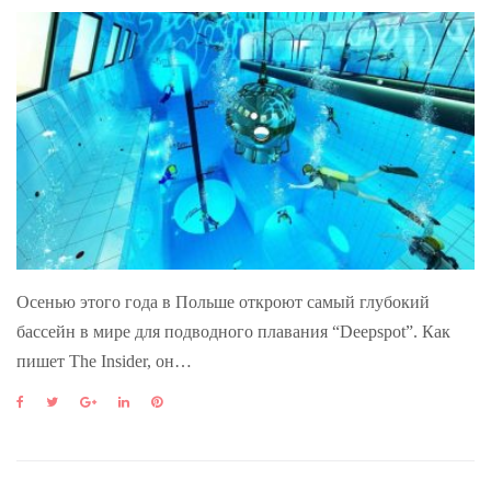
Осенью этого года в Польше откроют самый глубокий
бассейн в мире для подводного плавания “Deepspot”. Как
пишет The Insider, он…
F
T
G
L
P
a
w
o
i
i
c
i
o
n
n
e
t
g
k
t
b
t
l
e
e