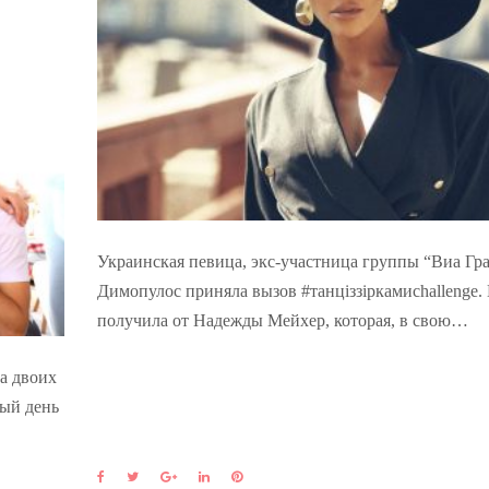
Украинская певица, экс-участница группы “Виа Гр
Димопулос приняла вызов #танціззіркамиchallengе. 
получила от Надежды Мейхер, которая, в свою…
ма двоих
вый день