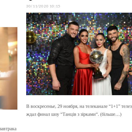
30/11/2020 10:15
В воскресенье, 29 ноября, на телеканале “1+1” теле
ждал финал шоу “Танців з зірками“. (більше…)
завтрака