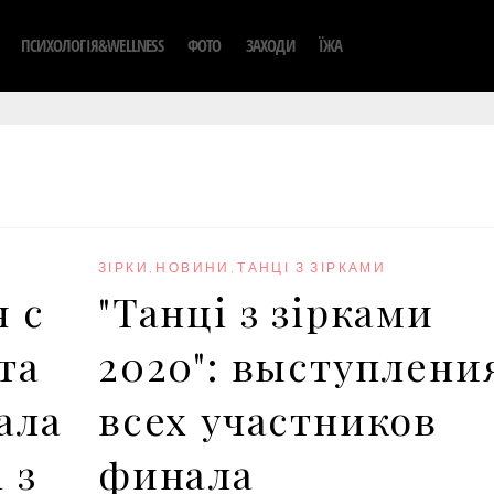
ПСИХОЛОГІЯ&WELLNESS
ФОТО
ЗАХОДИ
ЇЖА
ЗІРКИ
,
НОВИНИ
,
ТАНЦІ З ЗІРКАМИ
я с
"Танці з зірками
та
2020": выступлени
ала
всех участников
 з
финала