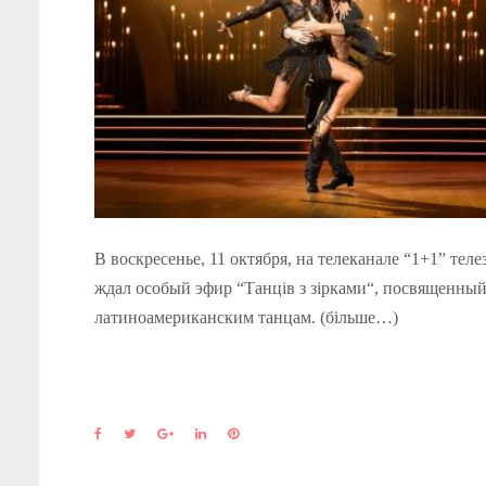
В воскресенье, 11 октября, на телеканале “1+1” тел
ждал особый эфир “Танців з зірками“, посвященны
латиноамериканским танцам. (більше…)
F
T
G
L
P
a
w
o
i
i