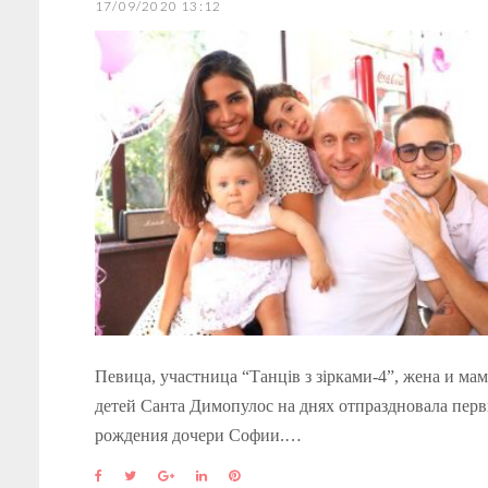
17/09/2020 13:12
Певица, участница “Танців з зірками-4”, жена и ма
детей Санта Димопулос на днях отпраздновала пер
рождения дочери Софии.…