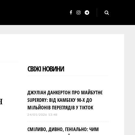
F
I
T
a
n
e
c
s
l
e
t
e
b
a
g
o
g
r
СВІЖІ НОВИНИ
o
r
a
k
a
m
m
ДЖУЛІАН ДАНКЕРТОН ПРО МАЙБУТНЄ
я
SUPERDRY: ВІД КАМБЕКУ 90-Х ДО
МІЛЬЙОНІВ ПЕРЕГЛЯДІВ У TIKTOK
24/01/2026 13:48
СМІЛИВО, ДИВНО, ГЕНІАЛЬНО: ЧИМ