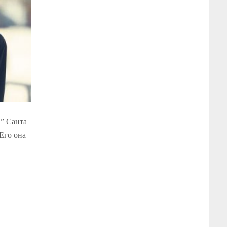
а” Санта
Его она