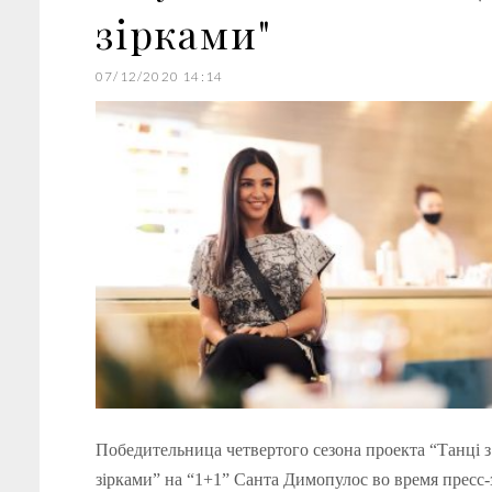
зірками"
07/12/2020 14:14
Победительница четвертого сезона проекта “Танці з
зірками” на “1+1” Санта Димопулос во время пресс-