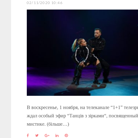
02/11/2020 10:46
В воскресенье, 1 ноября, на телеканале “1+1” телез
ждал особый эфир “Танців з зірками“, посвященны
мистике. (більше…)