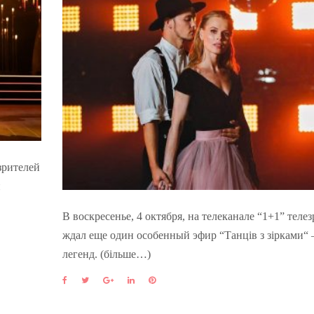
езрителей
й
В воскресенье, 4 октября, на телеканале “1+1” теле
ждал еще один особенный эфир “Танців з зірками“ 
легенд. (більше…)
F
T
G
L
P
a
w
o
i
i