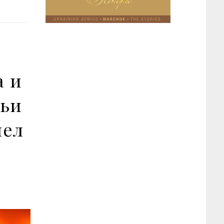
а и
мьи
шел