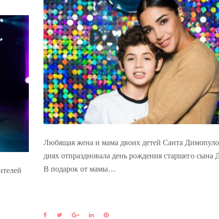
Любящая жена и мама двоих детей Санта Димопуло
днях отпраздновала день рождения старшего сына 
В подарок от мамы…
рителей
й